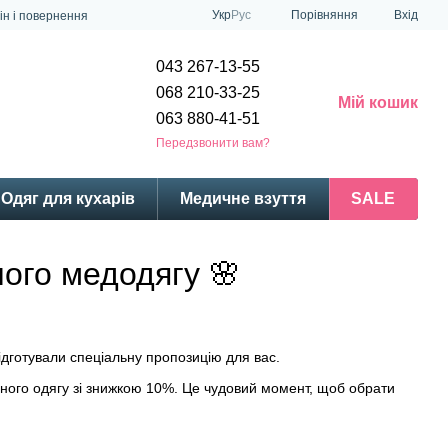
Порівняння
Укр
Рус
Вхід
ін і повернення
043 267-13-55
068 210-33-25
Мій кошик
063 880-41-51
Передзвонити вам?
Одяг для кухарів
Медичне взуття
SALE
чого медодягу 🌸
дготували спеціальну пропозицію для вас.
ичного одягу зі знижкою 10%. Це чудовий момент, щоб обрати