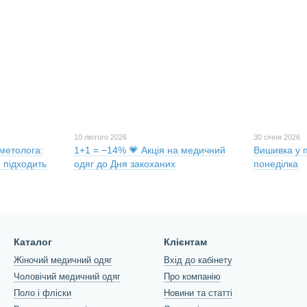
10 лютого 2026
30 січня 2026
метолога:
1+1 = −14% 💗 Акція на медичний
Вишивка у 
о підходить
одяг до Дня закоханих
понеділка
Каталог
Клієнтам
Жіночий медичний одяг
Вхід до кабінету
Чоловічий медичний одяг
Про компанію
Поло і фліски
Новини та статті