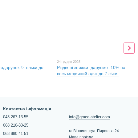
24 грудня 2025
подарунок ✨ тільки до
Різдвяні знижки: даруємо -10% на
весь медичний одяг до 7 січня
Контактна інформація
043 267-13-55
info@grace-atelier.com
068 210-33-25
м. Вінниця, вул. Пирогова 24.
063 880-41-51
Мапа проїзду