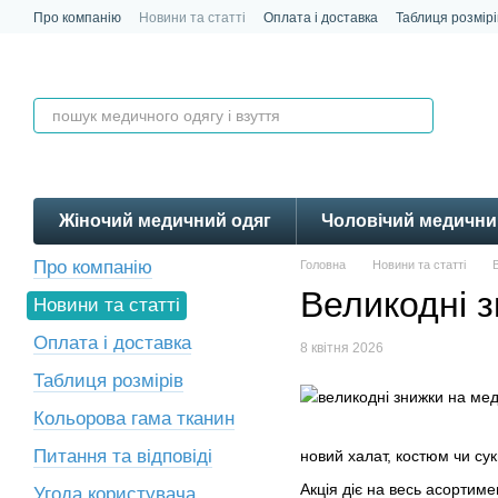
Перейти до основного контенту
Про компанію
Новини та статті
Оплата і доставка
Таблиця розмірі
Контакти
Відгуки
Жіночий медичний одяг
Чоловічий медични
Про компанію
Головна
Новини та статті
Великодні з
Новини та статті
Оплата і доставка
8 квітня 2026
Таблиця розмірів
Кольорова гама тканин
Питання та відповіді
новий халат, костюм чи су
Акція діє на весь асортиме
Угода користувача