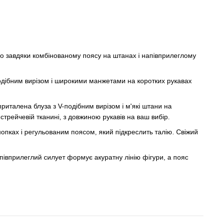
о завдяки комбінованому поясу на штанах і напівприлеглому
подібним вирізом і широкими манжетами на коротких рукавах
приталена блуза з V-подібним вирізом і м'які штани на
стрейчевій тканині, з довжиною рукавів на ваш вибір.
опках і регульованим поясом, який підкреслить талію. Свіжий
півприлеглий силует формує акуратну лінію фігури, а пояс