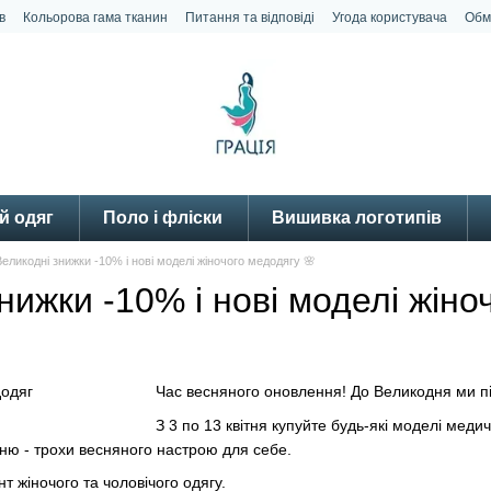
в
Кольорова гама тканин
Питання та відповіді
Угода користувача
Обм
й одяг
Поло і фліски
Вишивка логотипів
Великодні знижки -10% і нові моделі жіночого медодягу 🌸
нижки -10% і нові моделі жіно
Час весняного оновлення! До Великодня ми пі
З 3 по 13 квітня купуйте будь-які моделі мед
кню - трохи весняного настрою для себе.
нт жіночого та чоловічого одягу.