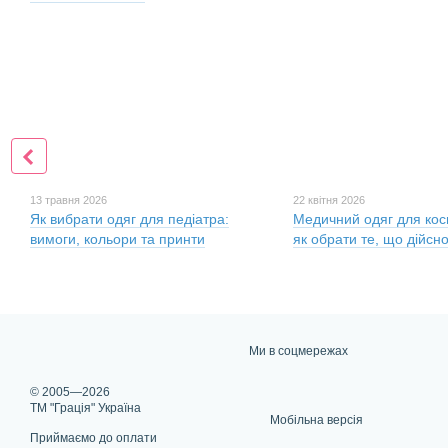
13 травня 2026
22 квітня 2026
Як вибрати одяг для педіатра:
Медичний одяг для кос
вимоги, кольори та принти
як обрати те, що дійсн
Ми в соцмережах
© 2005—2026
ТМ "Грація" Україна
Мобільна версія
Приймаємо до оплати