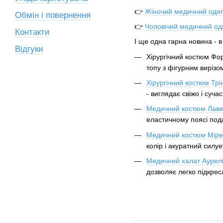
👉
Жіночий медичний одяг
Обмін і повернення
👉
Чоловічий медичний од
Контакти
І ще одна гарна новина - в
Відгуки
Хірургічний костюм Фо
топу з фігурним вирізо
Хірургічний костюм Трін
- виглядає свіжо і сучас
Медичний костюм Лав
еластичному поясі пода
Медичний костюм Мір
колір і акуратний силу
Медичний халат Аурел
дозволяє легко підкрес