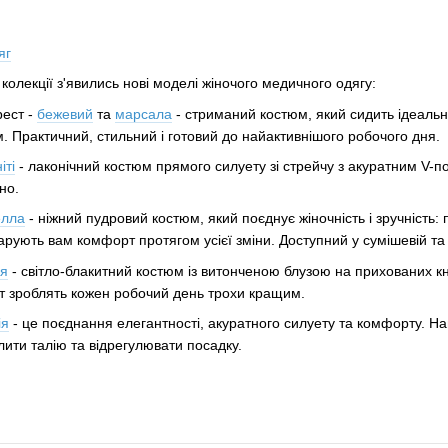
яг
 колекції з'явились нові моделі жіночого медичного одягу:
рест -
бежевий
та
марсала
- стриманий костюм, який сидить ідеальн
м. Практичний, стильний і готовий до найактивнішого робочого дня.
іті
- лаконічний костюм прямого силуету зі стрейчу з акуратним V-
но.
елла
- ніжний пудровий костюм, який поєднує жіночність і зручність: 
рують вам комфорт протягом усієї зміни. Доступний у сумішевій та 
ея
- світло-блакитний костюм із витонченою блузою на прихованих кн
ет зроблять кожен робочий день трохи кращим.
ія
- це поєднання елегантності, акуратного силуету та комфорту. На
лити талію та відрегулювати посадку.