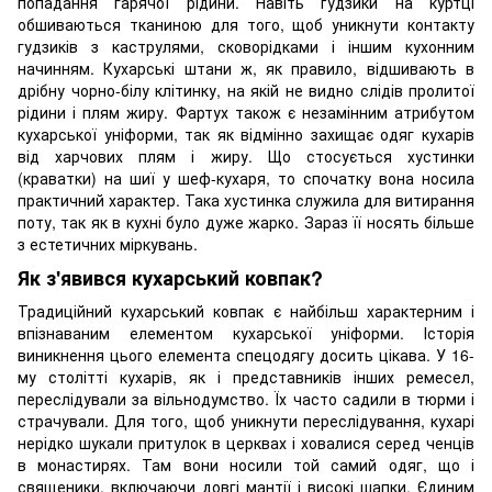
попадання гарячої рідини. Навіть ґудзики на куртці
обшиваються тканиною для того, щоб уникнути контакту
гудзиків з каструлями, сковорідками і іншим кухонним
начинням. Кухарські штани ж, як правило, відшивають в
дрібну чорно-білу клітинку, на якій не видно слідів пролитої
рідини і плям жиру. Фартух також є незамінним атрибутом
кухарської уніформи, так як відмінно захищає одяг кухарів
від харчових плям і жиру. Що стосується хустинки
(краватки) на шиї у шеф-кухаря, то спочатку вона носила
практичний характер. Така хустинка служила для витирання
поту, так як в кухні було дуже жарко. Зараз її носять більше
з естетичних міркувань.
Як з'явився кухарський ковпак?
Традиційний кухарський ковпак є найбільш характерним і
впізнаваним елементом кухарської уніформи. Історія
виникнення цього елемента спецодягу досить цікава. У 16-
му столітті кухарів, як і представників інших ремесел,
переслідували за вільнодумство. Їх часто садили в тюрми і
страчували. Для того, щоб уникнути переслідування, кухарі
нерідко шукали притулок в церквах і ховалися серед ченців
в монастирях. Там вони носили той самий одяг, що і
священики, включаючи довгі мантії і високі шапки. Єдиним