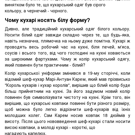
винятком було те, що кухарський одяг був сірого
кольору, а чернечий - чорного.
Чому кухарі носять білу форму?
Дивно, але традиційний кухарський одяг білого кольору.
Носити білий одяг завжди складно через те, що будь-яка,
навіть незначна, плямочка на ньому дуже помітна. Кухарі ж
проводять весь робочий час на кухні, біля печей, м'яса,
соусів і всього того, від чого господині на кухні ховаються
за широкими фартухами. Чому ж колір кухарський одягу,
який повинен бути практичним - білий?
Колір кухарської уніформи змінився в 19-му сторіччі, коли
відомий шеф-кухар Марі-Антуан Карем, який мав прізвисько
"Король кухарів і кухар королів", вирішив що білий колір буде
більш прийнятним на кухні. За його задумом новий колір
повинен був символізувати чистоту на кухні. Крім того, він
вирішив, що кухарські ковпаки повинні бути різного розміру,
щоб можна було легко відрізнити шеф-кухарів від їхніх
молодших колег. Сам Карем носив ковпак 18 дюймів у
висоту. Після цього нововведення шеф-кухарі стали носити
високі ковпаки, а молоді кухарі - короткі, що
нагадують капелюх.