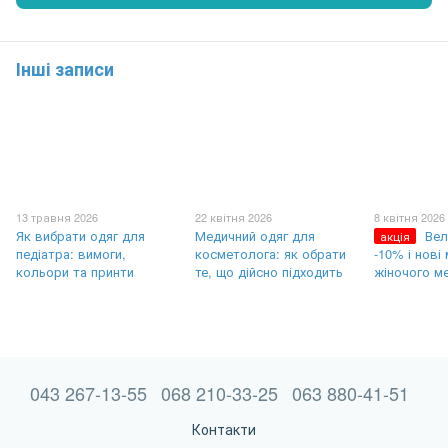
Інші записи
13 травня 2026
22 квітня 2026
8 квітня 2026
Як вибрати одяг для
Медичний одяг для
Вел
акція
педіатра: вимоги,
косметолога: як обрати
-10% і нові
кольори та принти
те, що дійсно підходить
жіночого м
043 267-13-55
068 210-33-25
063 880-41-51
Контакти