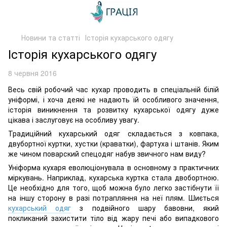
Новини та статті
Історія кухарського одягу
Історія кухарського одягу
8 червня 2016
Весь свій робочий час кухар проводить в спеціальній білій
уніформі, і хоча деякі не надають їй особливого значення,
історія виникнення та розвитку кухарської одягу дуже
цікава і заслуговує на особливу увагу.
Традиційний кухарський одяг складається з ковпака,
двубортної куртки, хустки (краватки), фартуха і штанів. Яким
же чином поварский спецодяг набув звичного нам виду?
Уніформа кухаря еволюціонувала в основному з практичних
міркувань. Наприклад, кухарська куртка стала двобортною.
Це необхідно для того, щоб можна було легко застібнути її
на іншу сторону в разі потрапляння на неї плям. Шиється
кухарський одяг
з подвійного шару бавовни, який
покликаний захистити тіло від жару печі або випадкового