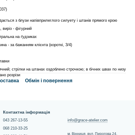
037)
ається з блузи напівприлеглого силуету і штанів прямого крою
а, виріз - фігурний
тральна на ґудзиках
ина - за бажанням клієнта (короткі, 3/4)
тавки
ичний; cтрілки на штанах оздоблено строчкою; в бічних швах по низу
ано розрізи
доставка
Обмін і повернення
Контактна інформація
043 267-13-55
info@grace-atelier.com
068 210-33-25
м. Вінниця, вул. Пирогова 24.