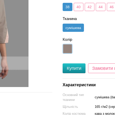
38
40
42
44
46
Тканина
сумішева
Колір
Купити
Замовити
Характеристики
Основний тип
сумішева (ба
тканини
Щільність
165 г/м2 (се
Колір костюма
кава з молок