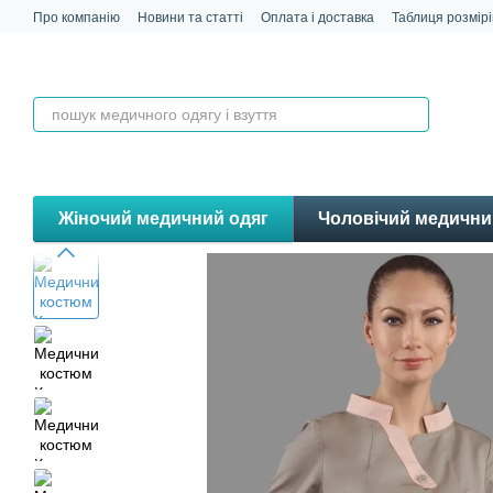
Перейти до основного контенту
Про компанію
Новини та статті
Оплата і доставка
Таблиця розмірі
Контакти
Відгуки
Жіночий медичний одяг
Чоловічий медични