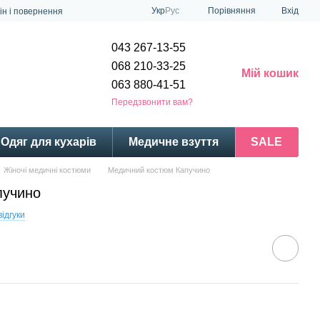
Порівняння
Укр
Рус
Вхід
ін і повернення
043 267-13-55
068 210-33-25
Мій кошик
063 880-41-51
Передзвонити вам?
Одяг для кухарів
Медичне взуття
SALE
Жіночі медичні костюми
Медичний костюм Капучино
пучино
відгуки