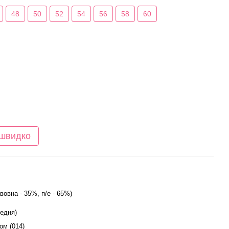
48
50
52
54
56
58
60
 швидко
вовна - 35%, п/е - 65%)
редня)
ом (014)