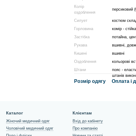
Колір
персиковий (
оздоблення
Силует
костюм склад
Горловина
комір - стійк
Застібка
потайна, цен
Рукава
вшивні, довж
Кишені
вшивні
Оздоблення
кольорові вс
Штани
пояс - еласт
штанів викон
Розмір одягу
Оплата і 
Каталог
Клієнтам
Жіночий медичний одяг
Вхід до кабінету
Чоловічий медичний одяг
Про компанію
Поло і фліски
Новини та статті