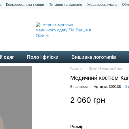
в
Кольорова гама тканин
Питання та відповіді
Угода користувача
Обм
й одяг
Поло і фліски
Вишивка логотипів
Головна
Жіночий медичний одяг
Медичний костюм Ка
В наявності
Артикул: 300138
2 
2 060 грн
Розмір