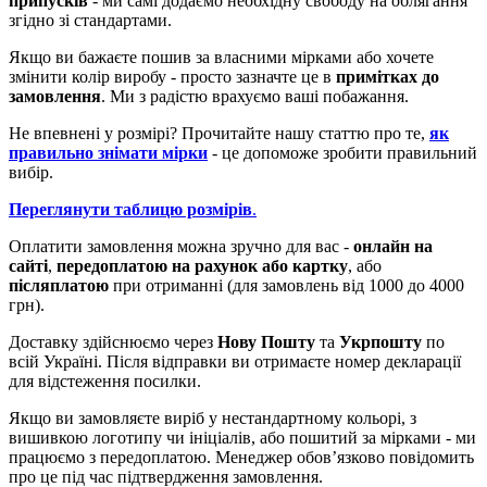
припусків
- ми самі додаємо необхідну свободу на облягання
згідно зі стандартами.
Якщо ви бажаєте пошив за власними мірками або хочете
змінити колір виробу - просто зазначте це в
примітках до
замовлення
. Ми з радістю врахуємо ваші побажання.
Не впевнені у розмірі? Прочитайте нашу статтю про те,
як
правильно знімати мірки
- це допоможе зробити правильний
вибір.
Переглянути таблицю розмірів
.
Оплатити замовлення можна зручно для вас -
онлайн на
сайті
,
передоплатою на рахунок або картку
, або
післяплатою
при отриманні (для замовлень від 1000 до 4000
грн).
Доставку здійснюємо через
Нову Пошту
та
Укрпошту
по
всій Україні. Після відправки ви отримаєте номер декларації
для відстеження посилки.
Якщо ви замовляєте виріб у нестандартному кольорі, з
вишивкою логотипу чи ініціалів, або пошитий за мірками - ми
працюємо з передоплатою. Менеджер обов’язково повідомить
про це під час підтвердження замовлення.