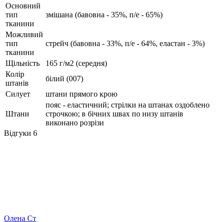
Основний
тип
змішана (бавовна - 35%, п/е - 65%)
тканини
Можливий
тип
стрейч (бавовна - 33%, п/е - 64%, еластан - 3%)
тканини
Щільність
165 г/м2 (середня)
Колір
білий (007)
штанів
Силует
штани прямого крою
пояс - еластичний; cтрілки на штанах оздоблено
Штани
строчкою; в бічних швах по низу штанів
виконано розрізи
Відгуки
6
Олена Ст