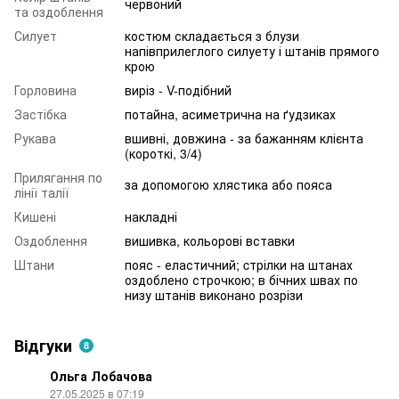
червоний
та оздоблення
Силует
костюм складається з блузи
напівприлеглого силуету і штанів прямого
крою
Горловина
виріз - V-подібний
Застібка
потайна, асиметрична на ґудзиках
Рукава
вшивні, довжина - за бажанням клієнта
(короткі, 3/4)
Прилягання по
за допомогою хлястика або пояса
лінії талії
Кишені
накладні
Оздоблення
вишивка, кольорові вставки
Штани
пояс - еластичний; cтрілки на штанах
оздоблено строчкою; в бічних швах по
низу штанів виконано розрізи
Відгуки
8
Ольга Лобачова
27.05.2025 в 07:19