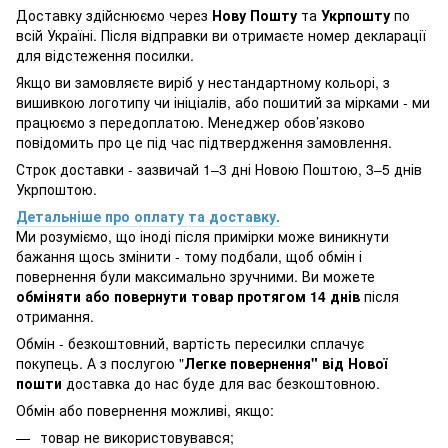
Доставку здійснюємо через
Нову Пошту
та
Укрпошту
по
всій Україні. Після відправки ви отримаєте номер декларації
для відстеження посилки.
Якщо ви замовляєте виріб у нестандартному кольорі, з
вишивкою логотипу чи ініціалів, або пошитий за мірками - ми
працюємо з передоплатою. Менеджер обов’язково
повідомить про це під час підтвердження замовлення.
Строк доставки - зазвичай 1–3 дні Новою Поштою, 3–5 днів
Укрпоштою.
Детальніше про оплату та доставку.
Ми розуміємо, що іноді після примірки може виникнути
бажання щось змінити - тому подбали, щоб обмін і
повернення були максимально зручними. Ви можете
обміняти або повернути товар протягом 14 днів
після
отримання.
Обмін - безкоштовний, вартість пересилки сплачує
покупець. А з послугою "
Легке повернення" від Нової
пошти
доставка до нас буде для вас безкоштовною.
Обмін або повернення можливі, якщо:
товар не використовувався;