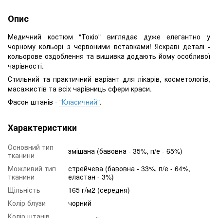
Опис
Медичний костюм "Токіо" виглядає дуже елегантно у
чорному кольорі з червоними вставками! Яскраві деталі -
кольорове оздоблення та вишивка додають йому особливої
чарівності.
Стильний та практичний варіант для лікарів, косметологів,
масажистів та всіх чарівниць сфери краси.
Фасон штанів -
"Класичний"
.
Характеристики
Основний тип
змішана (бавовна - 35%, п/е - 65%)
тканини
Можливий тип
стрейчева (бавовна - 33%, п/е - 64%,
тканини
еластан - 3%)
Щільність
165 г/м2 (середня)
Колір блузи
чорний
Колір штанів