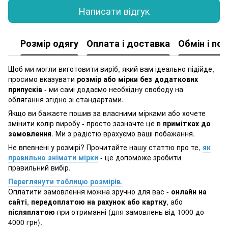
Написати відгук
Розмір одягу
Оплата і доставка
Обмін і по
Щоб ми могли виготовити виріб, який вам ідеально підійде,
просимо вказувати
розмір або мірки без додаткових
припусків
- ми самі додаємо необхідну свободу на
облягання згідно зі стандартами.
Якщо ви бажаєте пошив за власними мірками або хочете
змінити колір виробу - просто зазначте це в
примітках до
замовлення
. Ми з радістю врахуємо ваші побажання.
Не впевнені у розмірі? Прочитайте нашу статтю про те,
як
правильно знімати мірки
- це допоможе зробити
правильний вибір.
Переглянути таблицю розмірів
.
Оплатити замовлення можна зручно для вас -
онлайн на
сайті
,
передоплатою на рахунок або картку
, або
післяплатою
при отриманні (для замовлень від 1000 до
4000 грн).