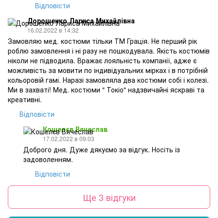
Відповісти
Дорошенко Лариса Михайлівна
16.02.2022 в 14:32
Замовляю мед. костюми тільки ТМ Грація. Не перший рік
роблю замовлення і ні разу не пошкодувала. Якість костюмів
ніколи не підводила. Вражає лояльність компанії, адже є
можливість за мовити по індивідуальних мірках і в потрібній
кольоровій гамі. Наразі замовляла два костюми собі і колезі.
Ми в захваті! Мед. костюми " Токіо" надзвичайні яскраві та
креативні.
Відповісти
Кошелєв Вячеслав
17.02.2022 в 09:03
Доброго дня. Дуже дякуємо за відгук. Носіть із
задоволенням.
Відповісти
Ще 3 відгуки