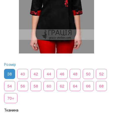
Розмір
38
40
42
44
46
48
50
52
54
56
58
60
62
64
66
68
70+
Тканина