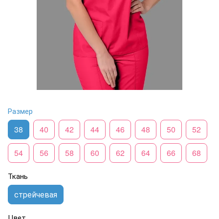
Размер
38
40
42
44
46
48
50
52
54
56
58
60
62
64
66
68
Ткань
стрейчевая
Цвет