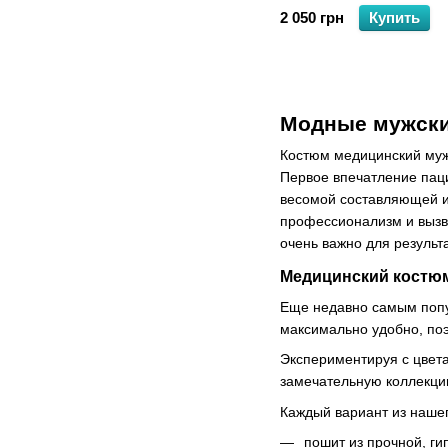
2 050 грн
Купить
Модные мужски
Костюм медицинский мужс
Первое впечатление паци
весомой составляющей и
профессионализм и вызв
очень важно для результ
Медицинский костюм
Еще недавно самым попул
максимально удобно, поэ
Экспериментируя с цвет
замечательную коллекци
Каждый вариант из нашег
пошит из прочной, ги