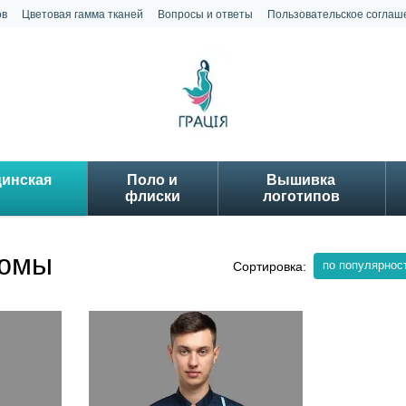
ов
Цветовая гамма тканей
Вопросы и ответы
Пользовательское соглаш
цинская
Поло и
Вышивка
флиски
логотипов
тюмы
по популярнос
Сортировка: