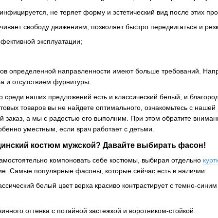
зинфицируется, не теряет форму и эстетический вид после этих пр
чивает свободу движениям, позволяет быстро передвигаться и рез
ффективной эксплуатации;
ов определенной направленности имеют больше требований. Нап
а и отсутствием фурнитуры.
 то среди наших предложений есть и классический белый, и благор
отовых товаров вы не найдете оптимального, ознакомьтесь с нашей
 заказ, а мы с радостью его выполним. При этом обратите вниман
обенно уместным, если врач работает с детьми.
цинский костюм мужской? Давайте выбирать фасон!
амостоятельно компоновать себе костюмы, выбирая отдельно
курт
ие. Самые популярные фасоны, которые сейчас есть в наличии:
ассический белый цвет верха красиво контрастирует с темно-сини
инного оттенка с потайной застежкой и воротником-стойкой.