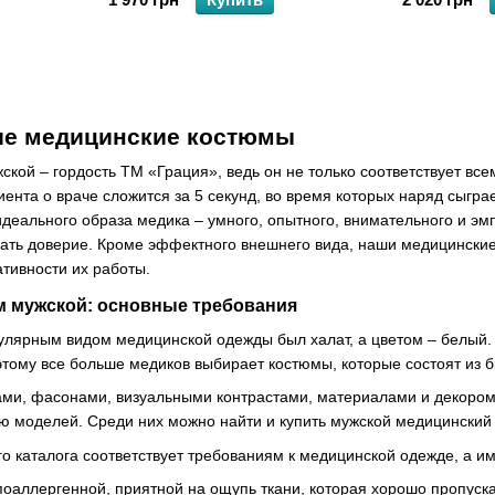
е медицинские костюмы
кой – гордость ТМ «Грация», ведь он не только соответствует вс
ента о враче сложится за 5 секунд, во время которых наряд сыгр
деального образа медика – умного, опытного, внимательного и эм
ать доверие. Кроме эффектного внешнего вида, наши медицинские
ативности их работы.
 мужской: основные требования
ярным видом медицинской одежды был халат, а цветом – белый. Н
тому все больше медиков выбирает костюмы, которые состоят из бр
ами, фасонами, визуальными контрастами, материалами и декором
ю моделей. Среди них можно найти и купить мужской медицинский
о каталога соответствует требованиям к медицинской одежде, а и
поаллергенной, приятной на ощупь ткани, которая хорошо пропуск