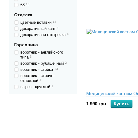
68
10
Отделка
цветные вставки
13
декоративный кант
1
декоративная отстрочка
4
Горловина
воротник - английского
типа
3
воротник - рубашечный
2
воротник - стойка
13
воротник - стояче-
отложной
1
вырез - круглый
1
Медицинский костюм О
1 990 грн
Купить