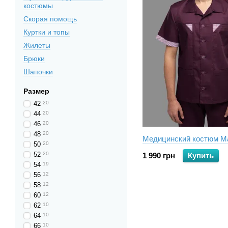
костюмы
Скорая помощь
Куртки и топы
Жилеты
Брюки
Шапочки
Размер
42
20
44
20
46
20
48
20
Медицинский костюм М
50
20
52
20
1 990 грн
Купить
54
19
56
12
58
12
60
12
62
10
64
10
66
10