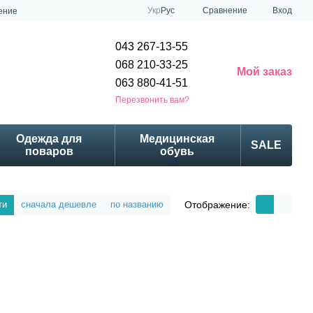
Сравнение
Укр
Рус
Вход
ение
043 267-13-55
068 210-33-25
Мой заказ
063 880-41-51
Перезвонить вам?
Одежда для
Медицинская
SALE
поваров
обувь
Отображение:
ти
сначала дешевле
по названию