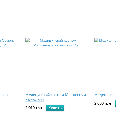
рион
Медицинский костюм Миллениум
Медицински
на молнии
2 050 грн
2 010 грн
Купить