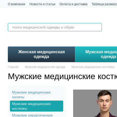
Перейти к основному контенту
О компании
Новости и статьи
Оплата и доставка
Таблица размер
Обмен и возврат
Контакты
Отзывы
Женская медицинская
Мужская меди
одежда
одежда
Главная
Мужская медицинская одежда
Мужские медицинские костюмы
Мужские медицинские кос
Мужские медицинские
халаты
Мужские медицинские
костюмы
Мужские хирургические