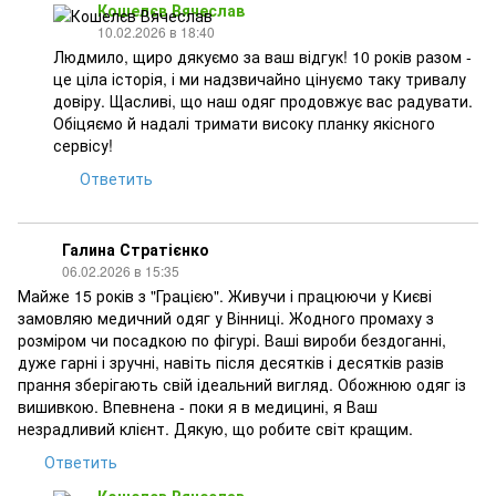
Кошелєв Вячеслав
10.02.2026 в 18:40
Людмило, щиро дякуємо за ваш відгук! 10 років разом -
це ціла історія, і ми надзвичайно цінуємо таку тривалу
довіру. Щасливі, що наш одяг продовжує вас радувати.
Обіцяємо й надалі тримати високу планку якісного
сервісу!
Ответить
Галина Стратієнко
06.02.2026 в 15:35
Майже 15 років з "Грацією". Живучи і працюючи у Києві
замовляю медичний одяг у Вінниці. Жодного промаху з
розміром чи посадкою по фігурі. Ваші вироби бездоганні,
дуже гарні і зручні, навіть після десятків і десятків разів
прання зберігають свій ідеальний вигляд. Обожнюю одяг із
вишивкою. Впевнена - поки я в медицині, я Ваш
незрадливий клієнт. Дякую, що робите світ кращим.
Ответить