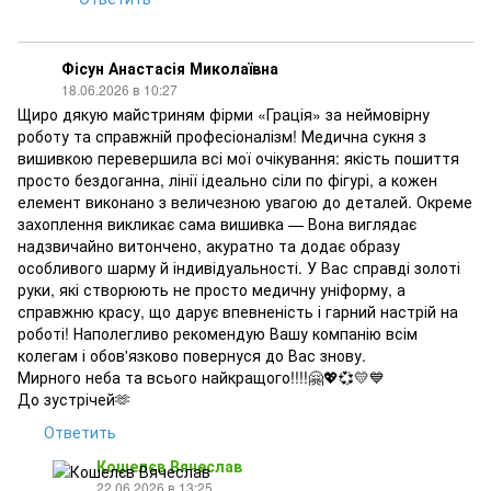
Фісун Анастасія Миколаївна
18.06.2026 в 10:27
Щиро дякую майстриням фірми «Грація» за неймовірну
роботу та справжній професіоналізм! Медична сукня з
вишивкою перевершила всі мої очікування: якість пошиття
просто бездоганна, лінії ідеально сіли по фігурі, а кожен
елемент виконано з величезною увагою до деталей. Окреме
захоплення викликає сама вишивка — Вона виглядає
надзвичайно витончено, акуратно та додає образу
особливого шарму й індивідуальності. У Вас справді золоті
руки, які створюють не просто медичну уніформу, а
справжню красу, що дарує впевненість і гарний настрій на
роботі! Наполегливо рекомендую Вашу компанію всім
колегам і обов'язково повернуся до Вас знову.
Мирного неба та всього найкращого!!!!🤗💖💞💛💙
До зустрічей🫶
Ответить
Кошелєв Вячеслав
22.06.2026 в 13:25