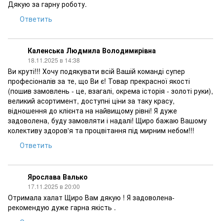
Дякую за гарну роботу.
Ответить
Каленська Людмила Володимирівна
18.11.2025 в 14:38
Ви круті!!! Хочу подякувати всій Вашій команді супер
професіоналів за те, що Ви є! Товар прекрасної якості
(пошив замовлень - це, взагалі, окрема історія - золоті руки),
великий асортимент, доступні ціни за таку красу,
відношення до клієнта на найвищому рівні! Я дуже
задоволена, буду замовляти і надалі! Щиро бажаю Вашому
колективу здоров'я та процвітання під мирним небом!!!
Ответить
Ярослава Валько
17.11.2025 в 20:00
Отримала халат Щиро Вам дякую ! Я задоволена-
рекомендую дуже гарна якість .