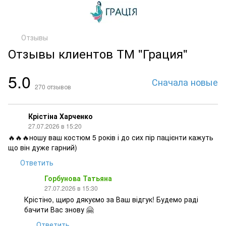
Отзывы
Отзывы клиентов ТМ "Грация"
5.0
Сначала новые
270
отзывов
Крістіна Харченко
27.07.2026 в 15:20
🔥🔥🔥ношу ваш костюм 5 років і до сих пір пацієнти кажуть
що він дуже гарний)
Ответить
Горбунова Татьяна
27.07.2026 в 15:30
Крістіно, щиро дякуємо за Ваш відгук! Будемо раді
бачити Вас знову 🤗
Ответить