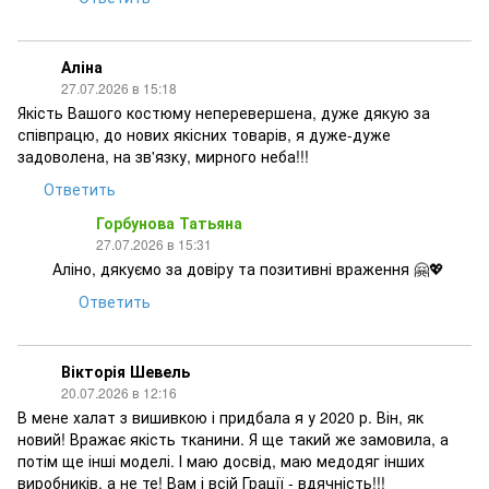
Аліна
27.07.2026 в 15:18
Якість Вашого костюму неперевершена, дуже дякую за
співпрацю, до нових якісних товарів, я дуже-дуже
задоволена, на зв'язку, мирного неба!!!
Ответить
Горбунова Татьяна
27.07.2026 в 15:31
Аліно, дякуємо за довіру та позитивні враження 🤗💖
Ответить
Вікторія Шевель
20.07.2026 в 12:16
В мене халат з вишивкою і придбала я у 2020 р. Він, як
новий! Вражає якість тканини. Я ще такий же замовила, а
потім ще інші моделі. І маю досвід, маю медодяг інших
виробників, а не те! Вам і всій Грації - вдячність!!!