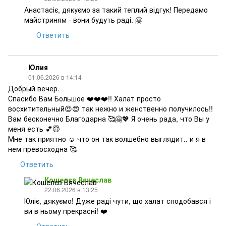
Анастасіє, дякуємо за такий теплий відгук! Передамо
майстриням - вони будуть раді. 🤗
Ответить
Юлия
01.06.2026 в 14:14
Добрый вечер.
Спасибо Вам Большое ❤️❤️❤️!! Халат просто
восхитительный😍😍 так нежно и женственно получилось!!
Вам бесконечно Благодарна 🥰🤗💖 Я очень рада, что Вы у
меня есть 💕😇
Мне так приятно ☺️ что он так волшебно выглядит.. и я в
нем превосходна 🥰
Ответить
Кошелєв Вячеслав
22.06.2026 в 13:25
Юліє, дякуємо! Дуже раді чути, що халат сподобався і
ви в ньому прекрасні! ❤️