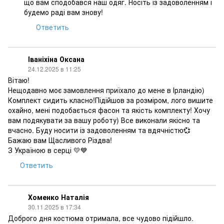
що вам сподобався наш одяг. Носіть із задоволенням і
будемо раді вам знову!
Ответить
Іваніхіна Оксана
24.12.2025 в 11:25
Вітаю!
Нещодавно моє замовлення приїхало до мене в Ірландію)
Комплект сидить класно!Підійшов за розміром, лого вишите
охайно, мені подобається фасон та якість комплекту! Хочу
вам подякувати за вашу роботу) Все виконали якісно та
вчасно. Буду носити із задоволенням та вдячністю💞
Бажаю вам Щасливого Різдва!
З Україною в серці 💛💙
Ответить
Хоменко Наталія
30.11.2025 в 17:34
Доброго дня костюма отримала, все чудово підійшло.