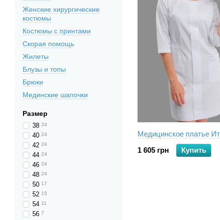
Женские хирургические
костюмы
Костюмы с принтами
Скорая помощь
Жилеты
Блузы и топы
Брюки
Мединские шапочки
Размер
38
24
Медицинское платье Ит
40
24
42
24
1 605 грн
Купить
44
24
46
24
48
24
50
17
52
15
54
11
56
7