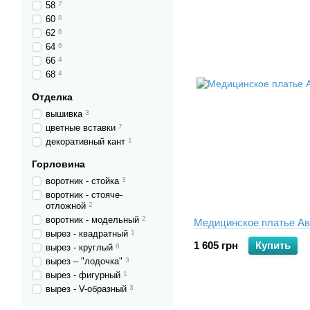
58
7
60
6
62
6
64
6
66
4
68
4
Отделка
вышивка
3
цветные вставки
7
декоративный кант
1
Горловина
воротник - стойка
3
воротник - стояче-
отложной
2
воротник - модельный
2
Медицинское платье А
вырез - квадратный
1
1 605 грн
Купить
вырез - круглый
8
вырез – "лодочка"
3
вырез - фигурный
1
вырез - V-образный
3