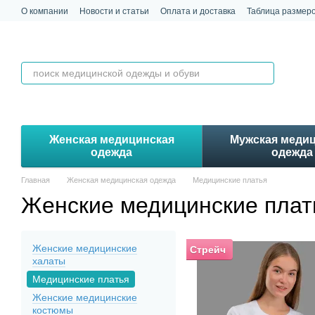
Перейти к основному контенту
О компании
Новости и статьи
Оплата и доставка
Таблица размер
Обмен и возврат
Контакты
Отзывы
Женская медицинская
Мужская меди
одежда
одежда
Главная
Женская медицинская одежда
Медицинские платья
Женские медицинские плат
Женские медицинские
Стрейч
халаты
Медицинские платья
Женские медицинские
костюмы