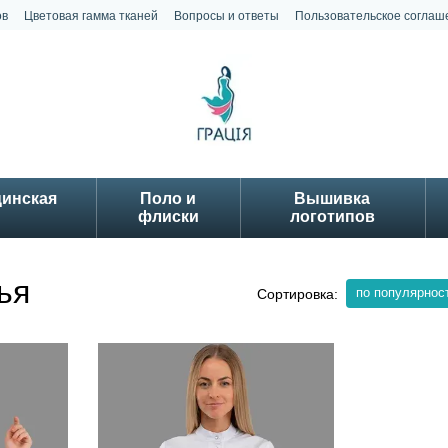
ов
Цветовая гамма тканей
Вопросы и ответы
Пользовательское соглаш
цинская
Поло и
Вышивка
флиски
логотипов
ья
по популярнос
Сортировка: