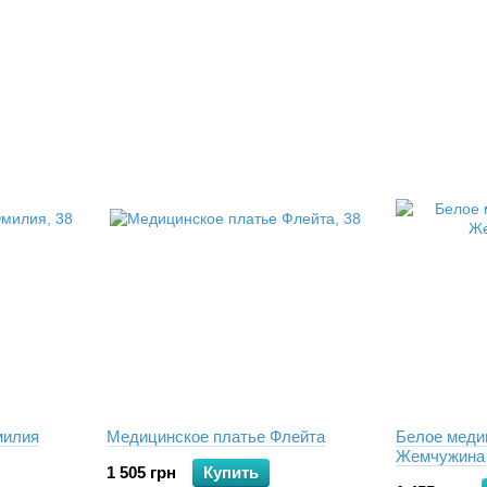
милия
Медицинское платье Флейта
Белое меди
Жемчужина
1 505 грн
Купить