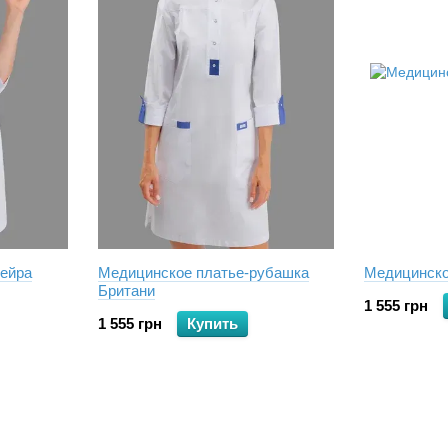
ейра
Медицинское платье-рубашка
Медицинско
Британи
1 555 грн
1 555 грн
Купить