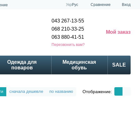
Сравнение
Укр
Рус
Вход
ение
043 267-13-55
068 210-33-25
Мой заказ
063 880-41-51
Перезвонить вам?
Одежда для
Медицинская
SALE
поваров
обувь
Отображение:
ти
сначала дешевле
по названию