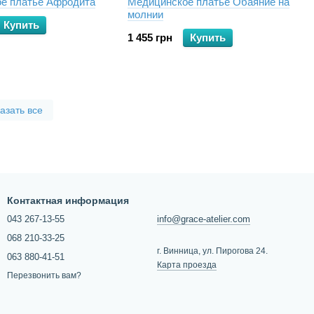
е платье Афродита
Медицинское платье Обаяние на
молнии
Купить
1 455 грн
Купить
азать все
Контактная информация
043 267-13-55
info@grace-atelier.com
068 210-33-25
г. Винница, ул. Пирогова 24.
063 880-41-51
Карта проезда
Перезвонить вам?