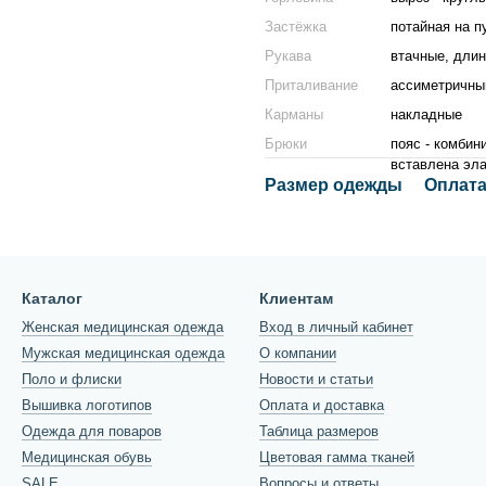
Застёжка
потайная на п
Рукава
втачные, длин
Приталивание
ассиметричны
Карманы
накладные
Брюки
пояс - комбин
вставлена эла
Размер одежды
Оплата
Каталог
Клиентам
Женская медицинская одежда
Вход в личный кабинет
Мужская медицинская одежда
О компании
Поло и флиски
Новости и статьи
Вышивка логотипов
Оплата и доставка
Одежда для поваров
Таблица размеров
Медицинская обувь
Цветовая гамма тканей
SALE
Вопросы и ответы