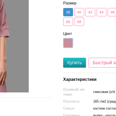
Размер
38
40
42
44
46
66
68
Цвет
Купить
Быстрый з
Характеристики
Основной тип
смесовая (х/б 
ткани
Плотность
165 г/м2 (сред
Силуэт
костюм состо
Горловина
вырез - кругл