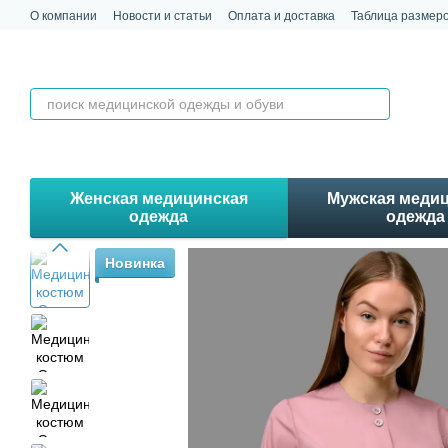
Перейти к основному контенту
О компании
Новости и статьи
Оплата и доставка
Таблица размер
Обмен и возврат
Контакты
Отзывы
Женская медицинская
Мужская меди
одежда
одежда
Новинка