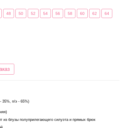
48
50
52
54
56
58
60
62
64
аказ
- 35%, п/э - 65%)
няя)
ит из блузы полуприлегающего силуэта и прямых брюк
ый