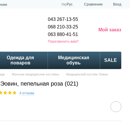
Сравнение
Укр
Рус
Вход
ение
043 267-13-55
068 210-33-25
Мой заказ
063 880-41-51
Перезвонить вам?
Одежда для
Медицинская
SALE
поваров
обувь
жда
Женские медицинские костюмы
Медицинский костюм Эовин
Эовин, пепельная роза (021)
4 отзыва