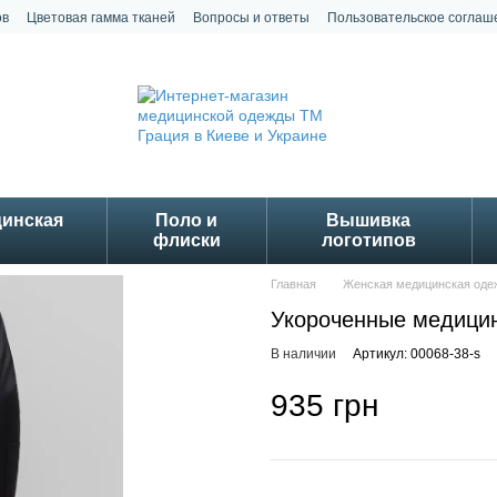
ов
Цветовая гамма тканей
Вопросы и ответы
Пользовательское соглаш
цинская
Поло и
Вышивка
флиски
логотипов
Главная
Женская медицинская оде
Укороченные медицин
В наличии
Артикул: 00068-38-s
935 грн