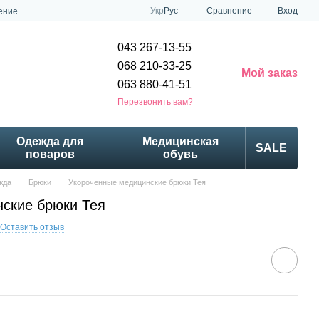
Сравнение
Укр
Рус
Вход
ение
043 267-13-55
068 210-33-25
Мой заказ
063 880-41-51
Перезвонить вам?
Одежда для
Медицинская
SALE
поваров
обувь
жда
Брюки
Укороченные медицинские брюки Тея
ские брюки Тея
Оставить отзыв