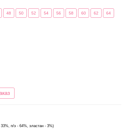
48
50
52
54
56
58
60
62
64
аказ
- 33%, п/э - 64%, эластан - 3%)