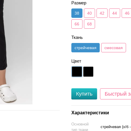
Размер
38
40
42
44
46
66
68
Ткань
стрейчевая
смесовая
Цвет
Купить
Быстрый з
Характеристики
Основной
стрейчевая (х/б 
тип ткани