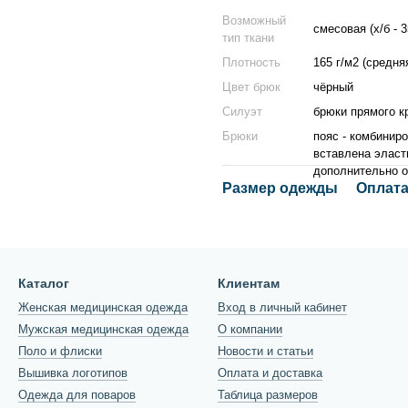
Возможный
смесовая (х/б - 
тип ткани
Плотность
165 г/м2 (средня
Цвет брюк
чёрный
Силуэт
брюки прямого к
Брюки
пояс - комбиниро
вставлена эласт
дополнительно о
Размер одежды
Оплата
Каталог
Клиентам
Женская медицинская одежда
Вход в личный кабинет
Мужская медицинская одежда
О компании
Поло и флиски
Новости и статьи
Вышивка логотипов
Оплата и доставка
Одежда для поваров
Таблица размеров