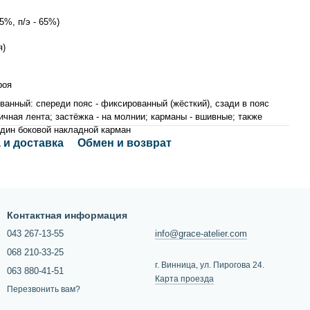
35%, п/э - 65%)
я)
роя
ванный: спереди пояс - фиксированный (жёсткий), сзади в пояс
ичная лента; застёжка - на молнии; карманы - вшивные; также
дин боковой накладной карман
 и доставка
Обмен и возврат
Контактная информация
043 267-13-55
info@grace-atelier.com
068 210-33-25
г. Винница, ул. Пирогова 24.
063 880-41-51
Карта проезда
Перезвонить вам?