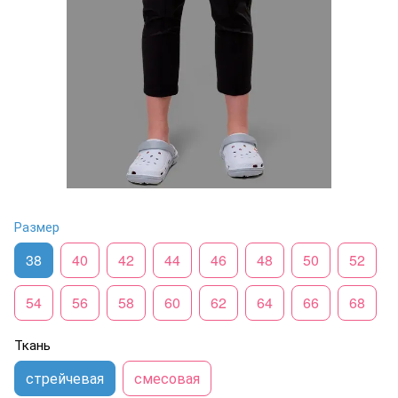
Размер
38
40
42
44
46
48
50
52
54
56
58
60
62
64
66
68
Ткань
стрейчевая
смесовая