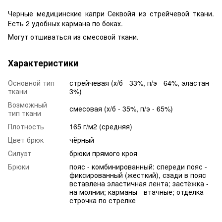
Черные медицинские капри Секвойя из стрейчевой ткани.
Есть 2 удобных кармана по боках.
Могут отшиваться из смесовой ткани.
Характеристики
Основной тип
стрейчевая (х/б - 33%, п/э - 64%, эластан -
ткани
3%)
Возможный
смесовая (х/б - 35%, п/э - 65%)
тип ткани
Плотность
165 г/м2 (средняя)
Цвет брюк
чёрный
Силуэт
брюки прямого кроя
Брюки
пояс - комбинированный: спереди пояс -
фиксированный (жесткий), сзади в пояс
вставлена эластичная лента; застёжка -
на молнии; карманы - втачные; отделка -
строчка по стрелке