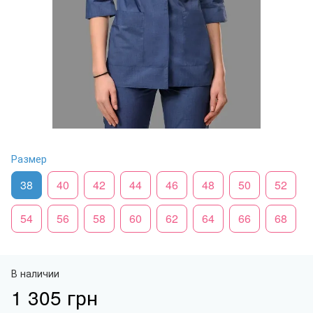
Размер
38
40
42
44
46
48
50
52
54
56
58
60
62
64
66
68
В наличии
1 305 грн