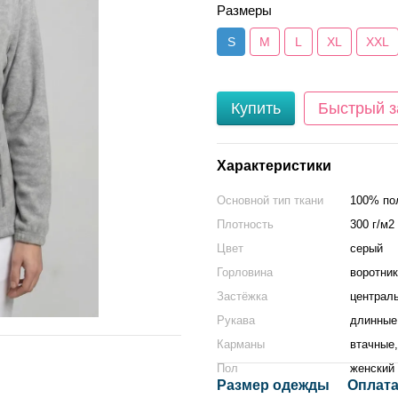
Размеры
S
M
L
XL
XXL
Купить
Быстрый з
Характеристики
Основной тип ткани
100% по
Плотность
300 г/м2
Цвет
серый
Горловина
воротник
Застёжка
централ
Рукава
длинные
Карманы
втачные
Пол
женский
Размер одежды
Оплата