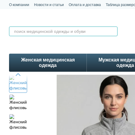
Перейти к основному контенту
О компании
Новости и статьи
Оплата и доставка
Таблица размер
Обмен и возврат
Контакты
Отзывы
Женская медицинская
Мужская меди
одежда
одежда