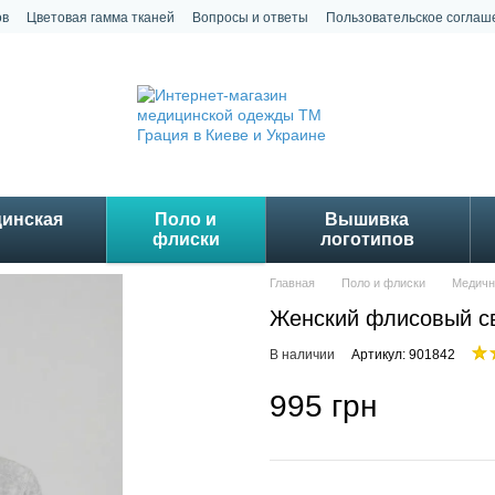
ов
Цветовая гамма тканей
Вопросы и ответы
Пользовательское соглаш
цинская
Поло и
Вышивка
флиски
логотипов
Главная
Поло и флиски
Медичні
Женский флисовый с
В наличии
Артикул: 901842
995 грн