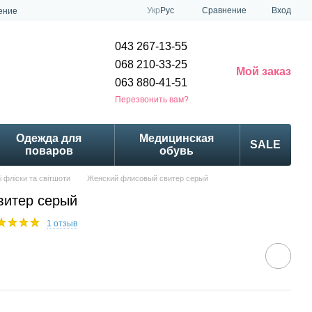
Сравнение
Укр
Рус
Вход
ение
043 267-13-55
068 210-33-25
Мой заказ
063 880-41-51
Перезвонить вам?
Одежда для
Медицинская
SALE
поваров
обувь
 фліски та світшоти
Женский флисовый свитер серый
витер серый
1 отзыв