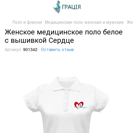
Поло и флиски
Медицинские поло женские и мужские
Же
Женское медицинское поло белое
с вышивкой Сердце
Артикул:
901342
Оставить отзыв