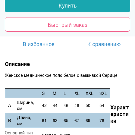
Купить
Быстрый заказ
В избранное
К сравнению
Описание
Женское медицинское поло белое с вышивкой Сердце
S
M
L
XL
XXL
3XL
Ширина,
A
42
44
46
48
50
54
Характ
см
еристи
Длина,
ки
B
61
63
65
67
69
76
см
Основной тип