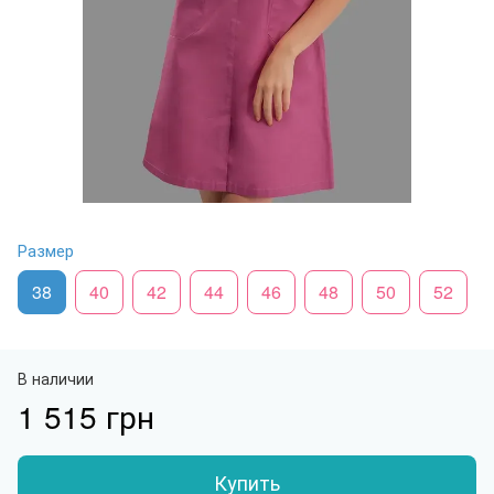
Размер
38
40
42
44
46
48
50
52
В наличии
1 515 грн
Купить