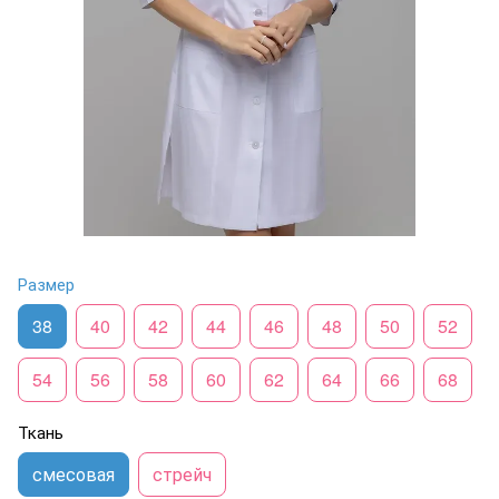
Размер
38
40
42
44
46
48
50
52
54
56
58
60
62
64
66
68
Ткань
смесовая
стрейч