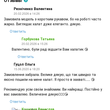
Отзывы
3
Резніченко Валентина
20.02.2026 в 14:26
Замовила модель з коротким рукавом, бо на роботі часто
жарко. Виглядає халат дуже елеганто. дякую.
Ответить
Горбунова Татьяна
20.02.2026 в 15:26
Валентино, були раді відшити Вам халатик 😘
Ответить
Гуцол Ольга
15.06.2020 в 18:20
Замовлення забрала. Велике дякую, що так швидко та
якісно пошили на мене халат. Я просто в захваті..... 😘
Рекомендую усім своїм знайомим. Ви найкращі. Постійно у
вас замовляю. Величезне дякую👩🏼‍⚕️😘
Ответить
Кошелєв Вячеслав