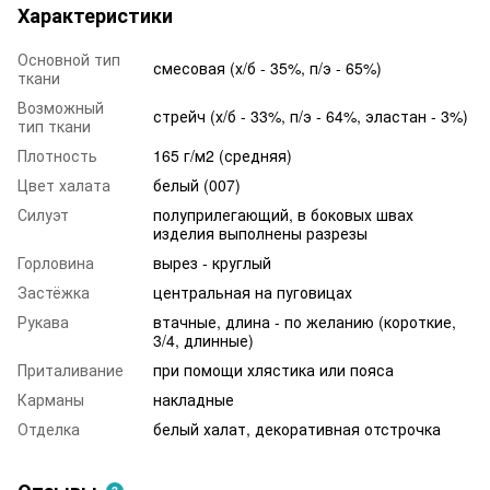
Характеристики
Основной тип
смесовая (х/б - 35%, п/э - 65%)
ткани
Возможный
стрейч (х/б - 33%, п/э - 64%, эластан - 3%)
тип ткани
Плотность
165 г/м2 (средняя)
Цвет халата
белый (007)
Силуэт
полуприлегающий, в боковых швах
изделия выполнены разрезы
Горловина
вырез - круглый
Застёжка
центральная на пуговицах
Рукава
втачные, длина - по желанию (короткие,
3/4, длинные)
Приталивание
при помощи хлястика или пояса
Карманы
накладные
Отделка
белый халат, декоративная отстрочка