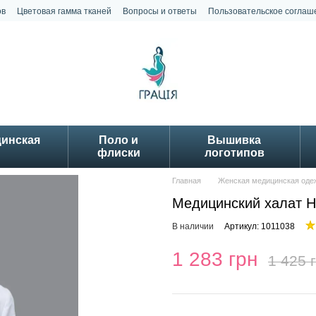
ов
Цветовая гамма тканей
Вопросы и ответы
Пользовательское соглаш
цинская
Поло и
Вышивка
флиски
логотипов
Главная
Женская медицинская оде
Медицинский халат Н
В наличии
Артикул: 1011038
1 283 грн
1 425 