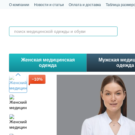
Перейти к основному контенту
О компании
Новости и статьи
Оплата и доставка
Таблица размер
Обмен и возврат
Контакты
Отзывы
Женская медицинская
Мужская меди
одежда
одежда
−10%