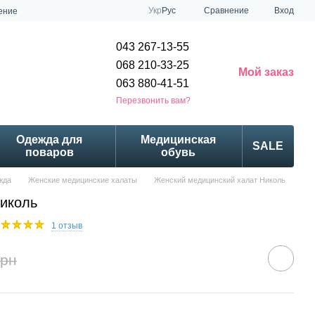
Сравнение
Укр
Рус
Вход
ение
043 267-13-55
068 210-33-25
Мой заказ
063 880-41-51
Перезвонить вам?
Одежда для
Медицинская
SALE
поваров
обувь
жда
Женские медицинские халаты
Женский медицинский халат Николь
иколь
1 отзыв
грн