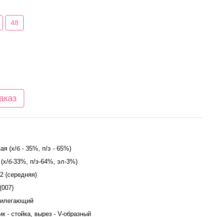
48
аказ
я (х/б - 35%, п/э - 65%)
 (х/б-33%, п/э-64%, эл-3%)
м2 (середняя)
(007)
рилегающий
ик - стойка, вырез - V-образный