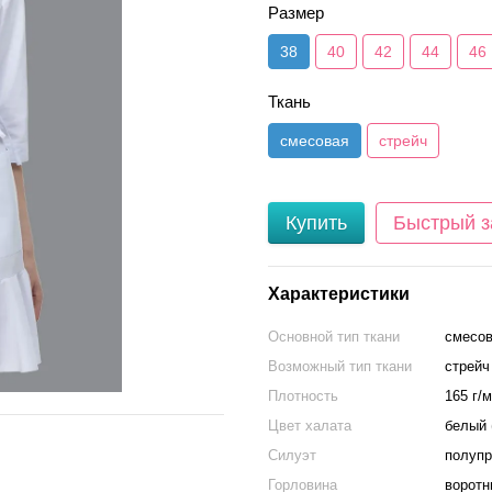
Размер
38
40
42
44
46
Ткань
смесовая
стрейч
Купить
Быстрый з
Характеристики
Основной тип ткани
смесова
Возможный тип ткани
стрейч
Плотность
165 г/
Цвет халата
белый 
Силуэт
полуп
Горловина
воротн