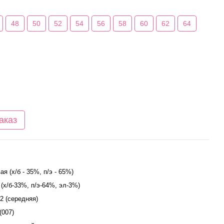
48
50
52
54
56
58
60
62
64
аказ
я (х/б - 35%, п/э - 65%)
 (х/б-33%, п/э-64%, эл-3%)
м2 (середняя)
(007)