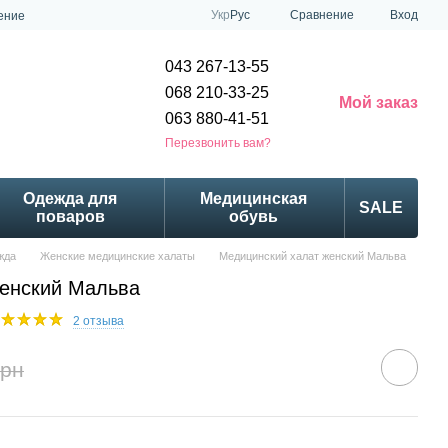
Сравнение
Укр
Рус
Вход
ение
043 267-13-55
068 210-33-25
Мой заказ
063 880-41-51
Перезвонить вам?
Одежда для
Медицинская
SALE
поваров
обувь
жда
Женские медицинские халаты
Медицинский халат женский Мальва
женский Мальва
2 отзыва
грн