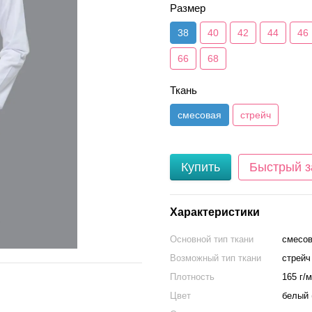
Размер
38
40
42
44
46
66
68
Ткань
смесовая
стрейч
Купить
Быстрый з
Характеристики
Основной тип ткани
смесова
Возможный тип ткани
стрейч
Плотность
165 г/
Цвет
белый 