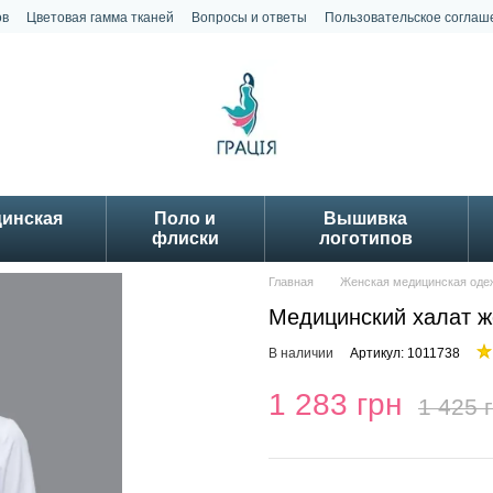
ов
Цветовая гамма тканей
Вопросы и ответы
Пользовательское соглаш
цинская
Поло и
Вышивка
флиски
логотипов
Главная
Женская медицинская оде
Медицинский халат 
В наличии
Артикул: 1011738
1 283 грн
1 425 