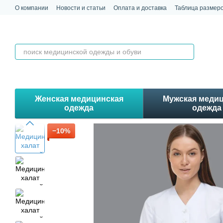
Перейти к основному контенту
О компании
Новости и статьи
Оплата и доставка
Таблица размер
Обмен и возврат
Контакты
Отзывы
Женская медицинская
Мужская меди
одежда
одежда
−10%