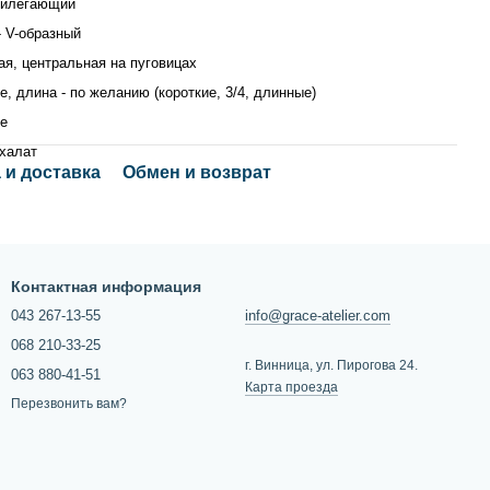
рилегающий
- V-образный
ая, центральная на пуговицах
е, длина - по желанию (короткие, 3/4, длинные)
е
халат
 и доставка
Обмен и возврат
Контактная информация
043 267-13-55
info@grace-atelier.com
068 210-33-25
г. Винница, ул. Пирогова 24.
063 880-41-51
Карта проезда
Перезвонить вам?