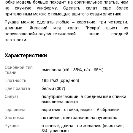
юбке модель больше походит на оригинальное платье, чем
на скучную униформу. Сделать халат еще более
приталенным можно с помощью вшитого сзади хлястика.
Рукава можно сделать любые – короткие, три четверти,
длинные. Женский мед халат "Искра" шьют из
полухлопковой-полусинтетической ткани средней
плотности.
Характеристики
Основной тип
смесовая (х/б - 35%, п/э - 65%)
ткани
Плотность
165 г/м2 (средняя)
Цвет халата
белый (007)
Силуэт
полуприлегающий, в среднем шве спинки
выполнена шлица
Горловина
воротник - стойка, вырез - V-образный
Застёжка
потайная, центральная на пуговицах
Рукава
втачные, длина - по желанию (короткие,
3/4, длинные)