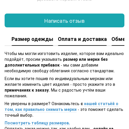
Написать отзыв
Размер одежды
Оплата и доставка
Обмен 
Чтобы мы могли изготовить изделие, которое вам идеально
подойдёт, просим указывать
размер или мерки без
дополнительных прибавок
- мы сами добавим
необходимую свободу облегания согласно стандартам.
Если вы хотите пошив по индивидуальным меркам или
желаете изменить цвет изделия - просто укажите это в
примечаниях к заказу
. Мы с радостью учтём ваши
пожелания.
Не уверены в размере? Ознакомьтесь
с
нашей статьёй о
том, как правильно снимать мерки
- это поможет сделать
точный выбор.
Посмотреть таблицу размеров.
Оплатить заказ можно так, как удобно вам -
онлайн на