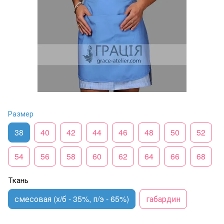
Размер
38
40
42
44
46
48
50
52
54
56
58
60
62
64
66
68
Ткань
смесовая (х/б - 35%, п/э - 65%)
габардин