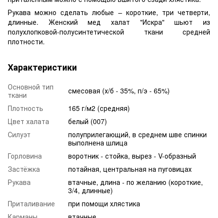
Рукава можно сделать любые – короткие, три четверти,
длинные. Женский мед халат "Искра" шьют из
полухлопковой-полусинтетической ткани средней
плотности.
Характеристики
Основной тип
смесовая (х/б - 35%, п/э - 65%)
ткани
Плотность
165 г/м2 (средняя)
Цвет халата
белый (007)
Силуэт
полуприлегающий, в среднем шве спинки
выполнена шлица
Горловина
воротник - стойка, вырез - V-образный
Застёжка
потайная, центральная на пуговицах
Рукава
втачные, длина - по желанию (короткие,
3/4, длинные)
Приталивание
при помощи хлястика
Карманы
втачные