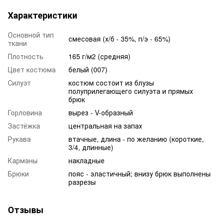
Характеристики
Основной тип
смесовая (х/б - 35%, п/э - 65%)
ткани
Плотность
165 г/м2 (средняя)
Цвет костюма
белый (007)
Силуэт
костюм состоит из блузы
полуприлегающего силуэта и прямых
брюк
Горловина
вырез - V-образный
Застёжка
центральная на запах
Рукава
втачные, длина - по желанию (короткие,
3/4, длинные)
Карманы
накладные
Брюки
пояс - эластичный; внизу брюк выполнены
разрезы
Отзывы