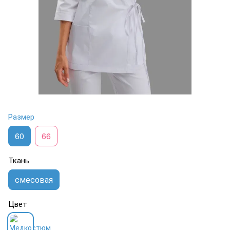
Размер
60
66
Ткань
смесовая
Цвет