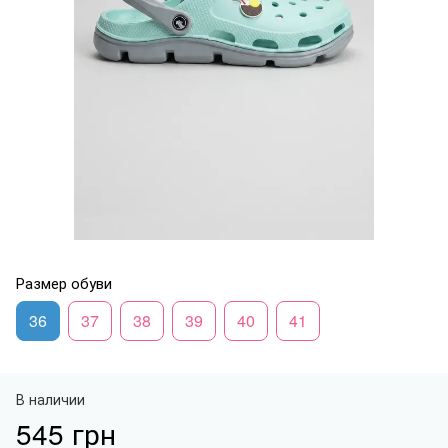
Размер обуви
36
37
38
39
40
41
В наличии
545 грн