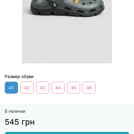
Размер обуви
41
42
43
44
45
46
В наличии
545 грн