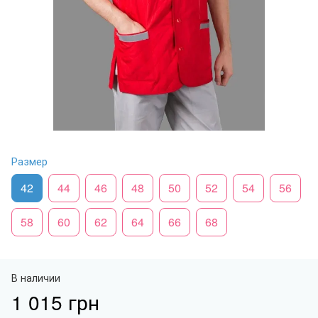
Размер
42
44
46
48
50
52
54
56
58
60
62
64
66
68
В наличии
1 015 грн