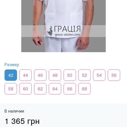
Размер
42
44
46
48
50
52
54
56
58
60
62
64
66
68
В наличии
1 365 грн