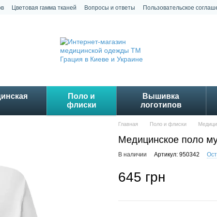
ов
Цветовая гамма тканей
Вопросы и ответы
Пользовательское соглаш
цинская
Поло и
Вышивка
флиски
логотипов
Главная
Поло и флиски
Медици
Медицинское поло му
В наличии
Артикул: 950342
Ост
645 грн