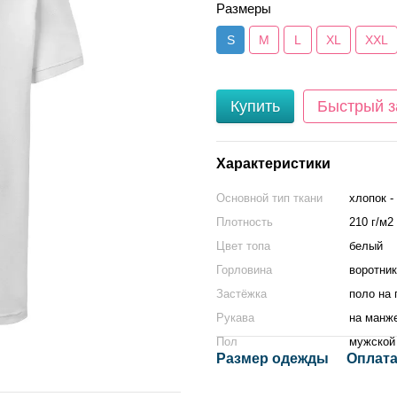
Размеры
S
M
L
XL
XXL
Купить
Быстрый з
Характеристики
Основной тип ткани
хлопок -
Плотность
210 г/м2
Цвет топа
белый
Горловина
воротник
Застёжка
поло на 
Рукава
на манж
Пол
мужской
Размер одежды
Оплата