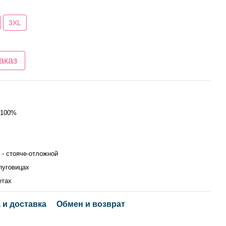
3XL
аказ
 100%
 - стояче-отложной
пуговицах
етах
 и доставка
Обмен и возврат