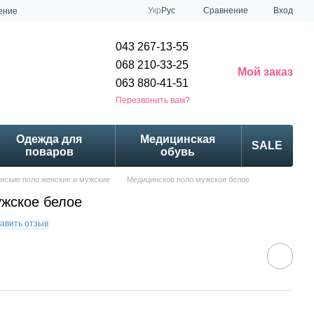
Сравнение
Укр
Рус
Вход
ение
043 267-13-55
068 210-33-25
Мой заказ
063 880-41-51
Перезвонить вам?
Одежда для
Медицинская
SALE
поваров
обувь
нские поло женские и мужские
Медицинское поло мужское белое
жское белое
авить отзыв