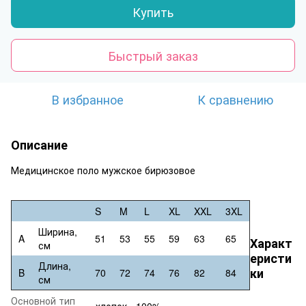
Купить
Быстрый заказ
В избранное
К сравнению
Описание
Медицинское поло мужское бирюзовое
S
M
L
XL
XXL
3XL
Ширина,
A
51
53
55
59
63
65
Характ
см
еристи
Длина,
ки
B
70
72
74
76
82
84
см
Основной тип