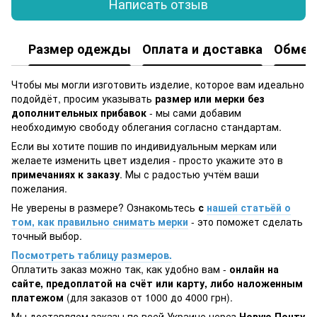
Написать отзыв
Размер одежды
Оплата и доставка
Обмен 
Чтобы мы могли изготовить изделие, которое вам идеально
подойдёт, просим указывать
размер или мерки без
дополнительных прибавок
- мы сами добавим
необходимую свободу облегания согласно стандартам.
Если вы хотите пошив по индивидуальным меркам или
желаете изменить цвет изделия - просто укажите это в
примечаниях к заказу
. Мы с радостью учтём ваши
пожелания.
Не уверены в размере? Ознакомьтесь
с
нашей статьёй о
том, как правильно снимать мерки
- это поможет сделать
точный выбор.
Посмотреть таблицу размеров.
Оплатить заказ можно так, как удобно вам -
онлайн на
сайте, предоплатой на счёт или карту, либо наложенным
платежом
(для заказов от 1000 до 4000 грн).
Мы доставляем заказы по всей Украине через
Новую Почту