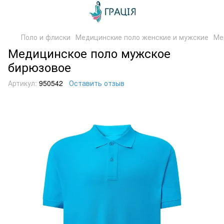
Поло и флиски
Медицинские поло женские и мужские
Ме
Медицинское поло мужское
бирюзовое
Артикул:
950542
Оставить отзыв