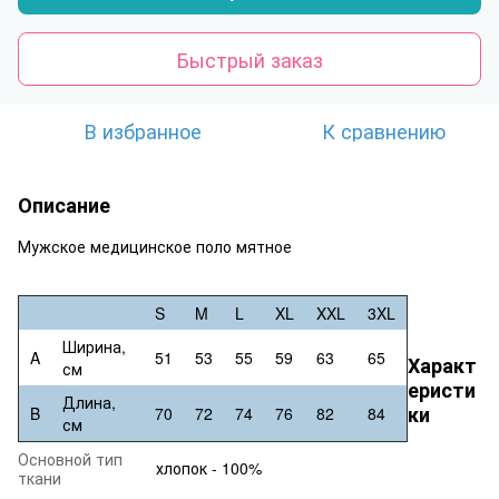
Быстрый заказ
В избранное
К сравнению
Описание
Мужское медицинское поло мятное
S
M
L
XL
XXL
3XL
Ширина,
A
51
53
55
59
63
65
Характ
см
еристи
Длина,
ки
B
70
72
74
76
82
84
см
Основной тип
хлопок - 100%
ткани