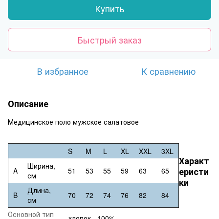
Купить
Быстрый заказ
В избранное
К сравнению
Описание
Медицинское поло мужское салатовое
S
M
L
XL
XXL
3XL
Характ
Ширина,
еристи
A
51
53
55
59
63
65
см
ки
Длина,
B
70
72
74
76
82
84
см
Основной тип
хлопок - 100%