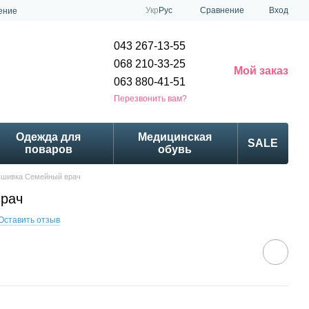
Сравнение
Укр
Рус
Вход
ение
043 267-13-55
068 210-33-25
Мой заказ
063 880-41-51
Перезвонить вам?
Одежда для
Медицинская
SALE
поваров
обувь
шивка Семейный врач
рач
Оставить отзыв