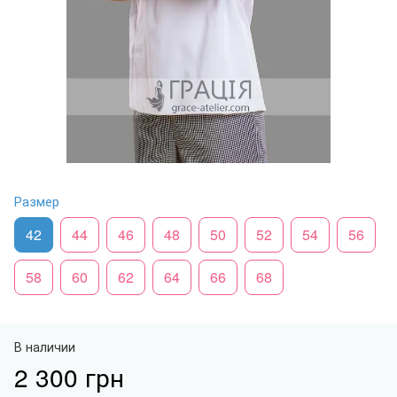
Размер
42
44
46
48
50
52
54
56
58
60
62
64
66
68
В наличии
2 300 грн