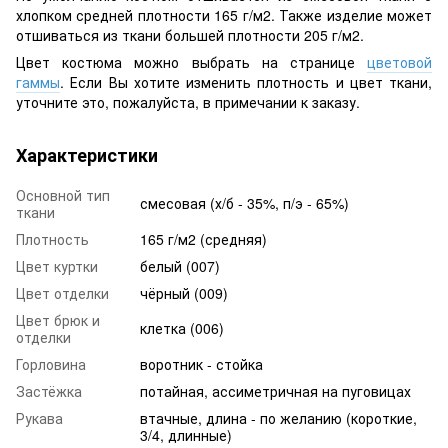
хлопком средней плотности 165 г/м2. Также изделие может
отшиваться из ткани большей плотности 205 г/м2.
Цвет костюма можно выбрать на странице
цветовой
гаммы
. Если Вы хотите изменить плотность и цвет ткани,
уточните это, пожалуйста, в примечании к заказу.
Характеристики
Основной тип
смесовая (х/б - 35%, п/э - 65%)
ткани
Плотность
165 г/м2 (средняя)
Цвет куртки
белый (007)
Цвет отделки
чёрный (009)
Цвет брюк и
клетка (006)
отделки
Горловина
воротник - стойка
Застёжка
потайная, ассиметричная на пуговицах
Рукава
втачные, длина - по желанию (короткие,
3/4, длинные)