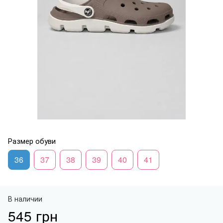
Размер обуви
36
37
38
39
40
41
В наличии
545 грн