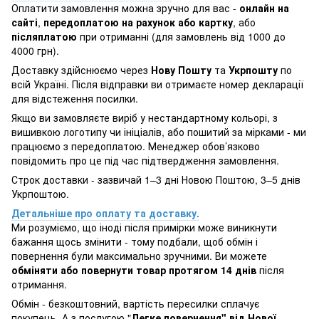
Оплатити замовлення можна зручно для вас -
онлайн на
сайті
,
передоплатою на рахунок або картку
, або
післяплатою
при отриманні (для замовлень від 1000 до
4000 грн).
Доставку здійснюємо через
Нову Пошту
та
Укрпошту
по
всій Україні. Після відправки ви отримаєте номер декларації
для відстеження посилки.
Якщо ви замовляєте виріб у нестандартному кольорі, з
вишивкою логотипу чи ініціалів, або пошитий за мірками - ми
працюємо з передоплатою. Менеджер обов’язково
повідомить про це під час підтвердження замовлення.
Строк доставки - зазвичай 1–3 дні Новою Поштою, 3–5 днів
Укрпоштою.
Детальніше про оплату та доставку.
Ми розуміємо, що іноді після примірки може виникнути
бажання щось змінити - тому подбали, щоб обмін і
повернення були максимально зручними. Ви можете
обміняти або повернути товар протягом 14 днів
після
отримання.
Обмін - безкоштовний, вартість пересилки сплачує
покупець. А з послугою "
Легке повернення" від Нової