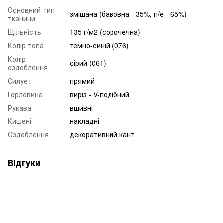
Основний тип
змішана (бавовна - 35%, п/е - 65%)
тканини
Щільність
135 г/м2 (сорочечна)
Колір топа
темно-синій (076)
Колір
сірий (061)
оздоблення
Силует
прямий
Горловина
виріз - V-подібний
Рукава
вшивні
Кишені
накладні
Оздоблення
декоративний кант
Відгуки