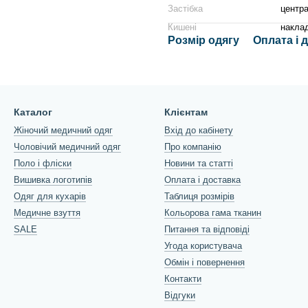
Застібка
центра
Кишені
наклад
Розмір одягу
Оплата і 
Каталог
Клієнтам
Жіночий медичний одяг
Вхід до кабінету
Чоловічий медичний одяг
Про компанію
Поло і фліски
Новини та статті
Вишивка логотипів
Оплата і доставка
Одяг для кухарів
Таблиця розмірів
Медичне взуття
Кольорова гама тканин
SALE
Питання та відповіді
Угода користувача
Обмін і повернення
Контакти
Відгуки