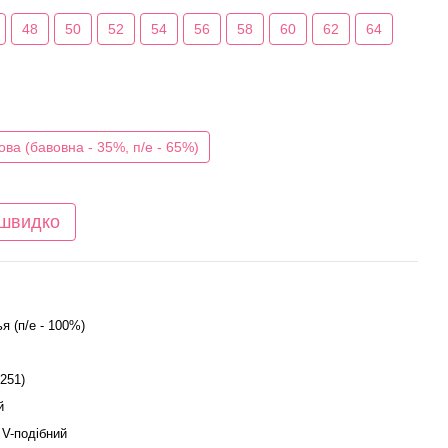
48
50
52
54
56
58
60
62
64
ова (бавовна - 35%, п/е - 65%)
 швидко
я (п/е - 100%)
(251)
й
- V-подібний