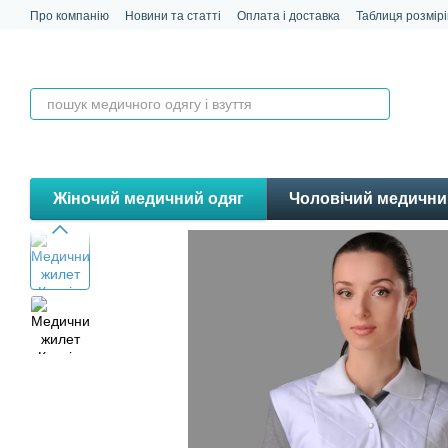
Перейти до основного контенту
Про компанію
Новини та статті
Оплата і доставка
Таблиця розмірі
Контакти
Відгуки
Жіночий медичний одяг
Чоловічий медични