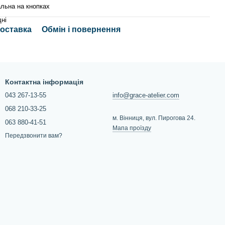
льна на кнопках
ні
доставка
Обмін і повернення
Контактна інформація
043 267-13-55
info@grace-atelier.com
068 210-33-25
м. Вінниця, вул. Пирогова 24.
063 880-41-51
Мапа проїзду
Передзвонити вам?