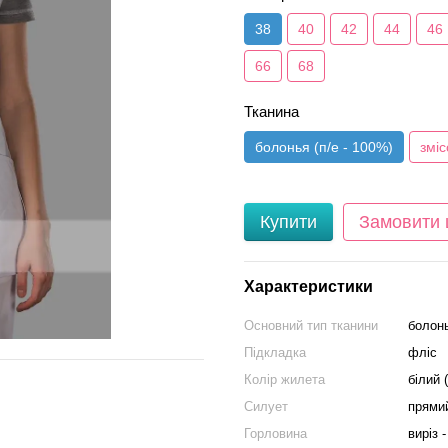
38
40
42
44
46
66
68
Тканина
болонья (п/е - 100%)
зміс
Купити
Замовити
Характеристики
Основний тип тканини
болонь
Підкладка
фліс
Колір жилета
білий 
Силует
прями
Горловина
виріз 