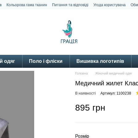
в
Кольорова гама тканин
Питання та відповіді
Угода користувача
Обм
й одяг
Поло і фліски
Вишивка логотипів
Головна
Жіночий медичний одяг
Медичний жилет Клас
В наявності
Артикул: 1100238
895 грн
Розмір