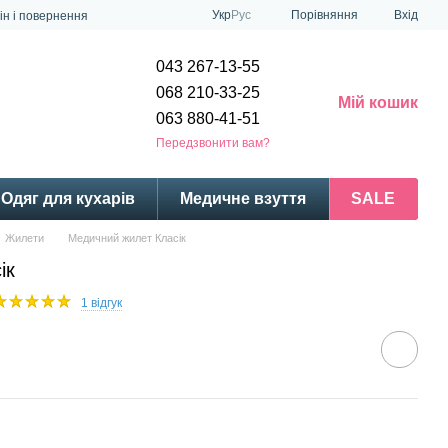
Порівняння
Укр
Рус
Вхід
ін і повернення
043 267-13-55
068 210-33-25
Мій кошик
063 880-41-51
Передзвонити вам?
Одяг для кухарів
Медичне взуття
SALE
Жилети
Медичний жилет Класік
ік
1 відгук