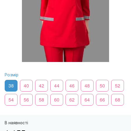
Розмір
38
40
42
44
46
48
50
52
54
56
58
60
62
64
66
68
В наявності