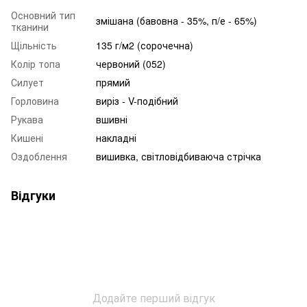
Основний тип
змішана (бавовна - 35%, п/е - 65%)
тканини
Щільність
135 г/м2 (сорочечна)
Колір топа
червоний (052)
Силует
прямий
Горловина
виріз - V-подібний
Рукава
вшивні
Кишені
накладні
Оздоблення
вишивка, світловідбиваюча стрічка
Відгуки
Додайте перший відгук