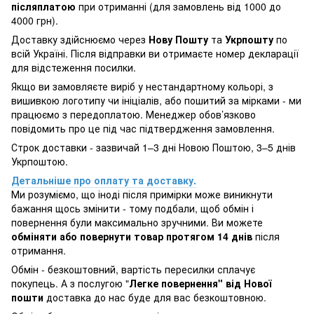
післяплатою
при отриманні (для замовлень від 1000 до
4000 грн).
Доставку здійснюємо через
Нову Пошту
та
Укрпошту
по
всій Україні. Після відправки ви отримаєте номер декларації
для відстеження посилки.
Якщо ви замовляєте виріб у нестандартному кольорі, з
вишивкою логотипу чи ініціалів, або пошитий за мірками - ми
працюємо з передоплатою. Менеджер обов’язково
повідомить про це під час підтвердження замовлення.
Строк доставки - зазвичай 1–3 дні Новою Поштою, 3–5 днів
Укрпоштою.
Детальніше про оплату та доставку.
Ми розуміємо, що іноді після примірки може виникнути
бажання щось змінити - тому подбали, щоб обмін і
повернення були максимально зручними. Ви можете
обміняти або повернути товар протягом 14 днів
після
отримання.
Обмін - безкоштовний, вартість пересилки сплачує
покупець. А з послугою "
Легке повернення" від Нової
пошти
доставка до нас буде для вас безкоштовною.