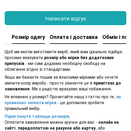
Написати відгук
Розмір одягу
Оплата і доставка
Обмін і по
Щоб ми могли виготовити виріб, який вам ідеально підійде,
просимо вказувати
розмір або мірки без додаткових
припусків
- ми самі додаємо необхідну свободу на
облягання згідно зі стандартами.
Якщо ви бажаєте пошив за власними мірками або хочете
змінити колір виробу - просто зазначте це в
примітках до
замовлення
. Ми з радістю врахуємо ваші побажання.
Не впевнені у розмірі? Прочитайте нашу статтю про те,
як
правильно знімати мірки
- це допоможе зробити
правильний вибір.
Переглянути таблицю розмірів
.
Оплатити замовлення можна зручно для вас -
онлайн на
сайті
,
передоплатою на рахунок або картку
, або