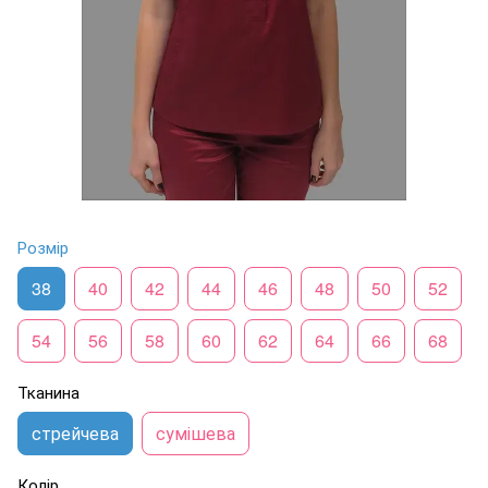
Розмір
38
40
42
44
46
48
50
52
54
56
58
60
62
64
66
68
Тканина
стрейчева
сумішева
Колір