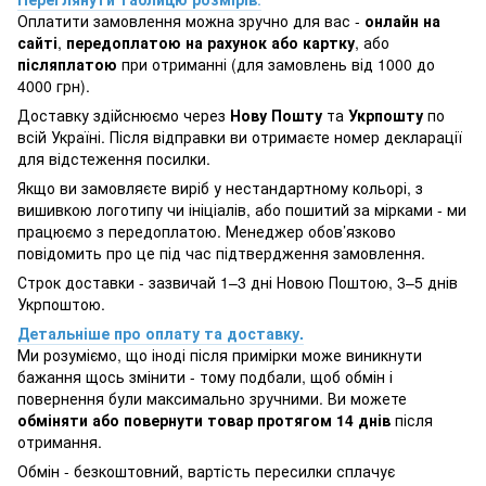
Оплатити замовлення можна зручно для вас -
онлайн на
сайті
,
передоплатою на рахунок або картку
, або
післяплатою
при отриманні (для замовлень від 1000 до
4000 грн).
Доставку здійснюємо через
Нову Пошту
та
Укрпошту
по
всій Україні. Після відправки ви отримаєте номер декларації
для відстеження посилки.
Якщо ви замовляєте виріб у нестандартному кольорі, з
вишивкою логотипу чи ініціалів, або пошитий за мірками - ми
працюємо з передоплатою. Менеджер обов’язково
повідомить про це під час підтвердження замовлення.
Строк доставки - зазвичай 1–3 дні Новою Поштою, 3–5 днів
Укрпоштою.
Детальніше про оплату та доставку.
Ми розуміємо, що іноді після примірки може виникнути
бажання щось змінити - тому подбали, щоб обмін і
повернення були максимально зручними. Ви можете
обміняти або повернути товар протягом 14 днів
після
отримання.
Обмін - безкоштовний, вартість пересилки сплачує