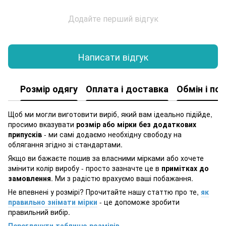
Додайте перший відгук
Написати відгук
Розмір одягу
Оплата і доставка
Обмін і по
Щоб ми могли виготовити виріб, який вам ідеально підійде,
просимо вказувати
розмір або мірки без додаткових
припусків
- ми самі додаємо необхідну свободу на
облягання згідно зі стандартами.
Якщо ви бажаєте пошив за власними мірками або хочете
змінити колір виробу - просто зазначте це в
примітках до
замовлення
. Ми з радістю врахуємо ваші побажання.
Не впевнені у розмірі? Прочитайте нашу статтю про те,
як
правильно знімати мірки
- це допоможе зробити
правильний вибір.
Переглянути таблицю розмірів
.