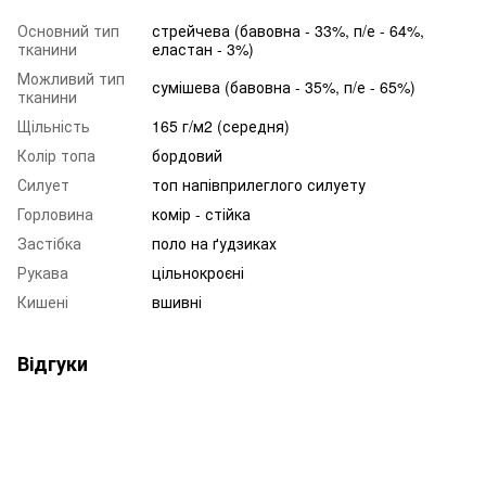
Основний тип
стрейчева (бавовна - 33%, п/е - 64%,
тканини
еластан - 3%)
Можливий тип
сумішева (бавовна - 35%, п/е - 65%)
тканини
Щільність
165 г/м2 (середня)
Колір топа
бордовий
Силует
топ напівприлеглого силуету
Горловина
комір - стійка
Застібка
поло на ґудзиках
Рукава
цільнокроєні
Кишені
вшивні
Відгуки