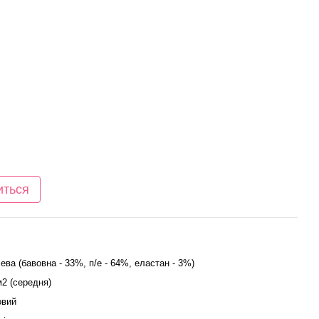
иться
ева (бавовна - 33%, п/е - 64%, еластан - 3%)
м2 (середня)
овий