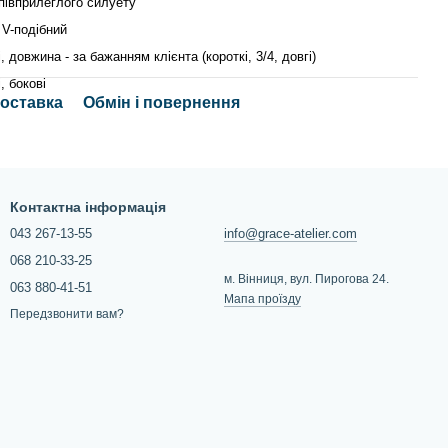
півприлеглого силуету
- V-подібний
, довжина - за бажанням клієнта (короткі, 3/4, довгі)
, бокові
доставка
Обмін і повернення
Контактна інформація
043 267-13-55
info@grace-atelier.com
068 210-33-25
м. Вінниця, вул. Пирогова 24.
063 880-41-51
Мапа проїзду
Передзвонити вам?