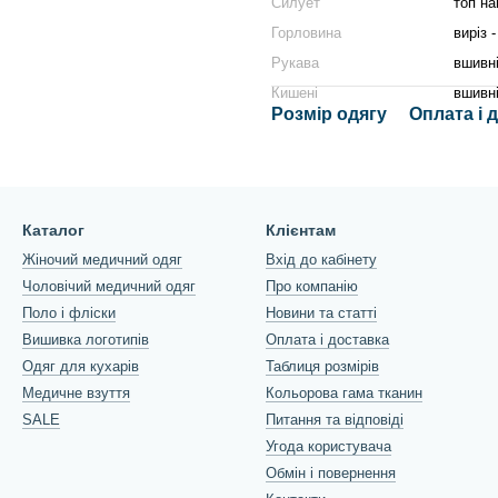
Силует
топ на
Горловина
виріз 
Рукава
вшивні
Кишені
вшивні
Розмір одягу
Оплата і 
Каталог
Клієнтам
Жіночий медичний одяг
Вхід до кабінету
Чоловічий медичний одяг
Про компанію
Поло і фліски
Новини та статті
Вишивка логотипів
Оплата і доставка
Одяг для кухарів
Таблиця розмірів
Медичне взуття
Кольорова гама тканин
SALE
Питання та відповіді
Угода користувача
Обмін і повернення