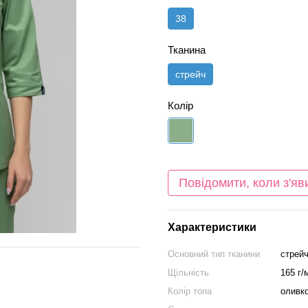
38
Тканина
стрейч
Колір
Повідомити, коли з'яв
Характеристики
Основний тип тканини
стрейч
Щільність
165 г/
Колір топа
оливк