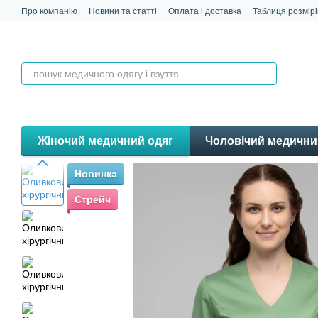
Перейти до основного контенту
Про компанію
Новини та статті
Оплата і доставка
Таблиця розмірі
Контакти
Відгуки
Жіночий медичний одяг
Чоловічий медични
Новинка
Стрейч