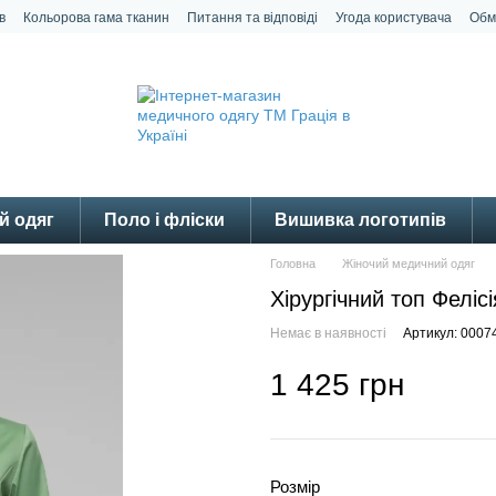
в
Кольорова гама тканин
Питання та відповіді
Угода користувача
Обм
й одяг
Поло і фліски
Вишивка логотипів
Головна
Жіночий медичний одяг
Хірургічний топ Фелісі
Немає в наявності
Артикул: 0007
1 425 грн
Розмір