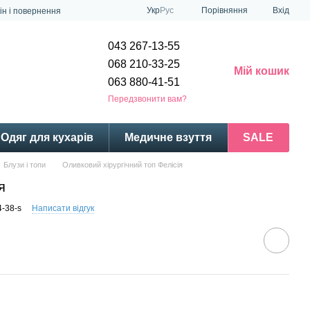
Порівняння
Укр
Рус
Вхід
ін і повернення
043 267-13-55
068 210-33-25
Мій кошик
063 880-41-51
Передзвонити вам?
Одяг для кухарів
Медичне взуття
SALE
Блузи і топи
Оливковий хірургічний топ Фелісія
я
4-38-s
Написати відгук