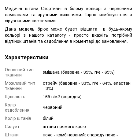
Медичні штани Спортивні в білому кольорі з червоними
лампасами та зручними кишенями. Гарно комбінуються з
хірургічними костюмами.
Дана модель брюк може будет відшита в будь-якому
кольорі з нашого каталогу - просто вкажіть потрібний
відтінок штанів та оздоблення в коментарі до замовлення.
Характеристики
Основний тип
змішана (бавовна - 35%, п/е - 65%)
тканини
Можливий тип
стрейч (бавовна - 33%, п/е - 64%, еластан
тканини
- 3%)
Щільність
165 г/м2 (середня)
Колір
червоний
оздоблення
Колір штанів
білий
Силует
штани прямого крою
Штани
пояс - комбінований: спереду пояс -