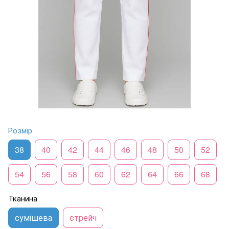
Розмір
38
40
42
44
46
48
50
52
54
56
58
60
62
64
66
68
Тканина
сумішева
стрейч