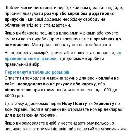
Щоб ми могли виготовити виріб, який вам ідеально підійде,
просимо вказувати
розмір або мірки без додаткових
припусків
- ми самі додаємо необхідну свободу на
облягання згідно зі стандартами.
Якщо ви бажаєте пошив за власними мірками або хочете
змінити колір виробу - просто зазначте це в
примітках до
замовлення
. Ми з радістю врахуємо ваші побажання.
Не впевнені у розмірі? Прочитайте нашу статтю про те,
як
правильно знімати мірки
- це допоможе зробити
правильний вибір.
Переглянути таблицю розмірів
.
Оплатити замовлення можна зручно для вас -
онлайн на
сайті
,
передоплатою на рахунок або картку
, або
післяплатою
при отриманні (для замовлень від 1000 до
4000 грн).
Доставку здійснюємо через
Нову Пошту
та
Укрпошту
по
всій Україні. Після відправки ви отримаєте номер декларації
для відстеження посилки.
Якщо ви замовляєте виріб у нестандартному кольорі, з
вишивкою логотипу чи ініціалів, або пошитий за мірками - ми