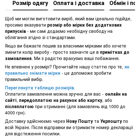
Розмір одягу
Оплата і доставка
Обмін і по
Щоб ми могли виготовити виріб, який вам ідеально підійде,
просимо вказувати
розмір або мірки без додаткових
припусків
- ми самі додаємо необхідну свободу на
облягання згідно зі стандартами.
Якщо ви бажаєте пошив за власними мірками або хочете
змінити колір виробу - просто зазначте це в
примітках до
замовлення
. Ми з радістю врахуємо ваші побажання.
Не впевнені у розмірі? Прочитайте нашу статтю про те,
як
правильно знімати мірки
- це допоможе зробити
правильний вибір.
Переглянути таблицю розмірів
.
Оплатити замовлення можна зручно для вас -
онлайн на
сайті
,
передоплатою на рахунок або картку
, або
післяплатою
при отриманні (для замовлень від 1000 до
4000 грн).
Доставку здійснюємо через
Нову Пошту
та
Укрпошту
по
всій Україні. Після відправки ви отримаєте номер декларації
для відстеження посилки.