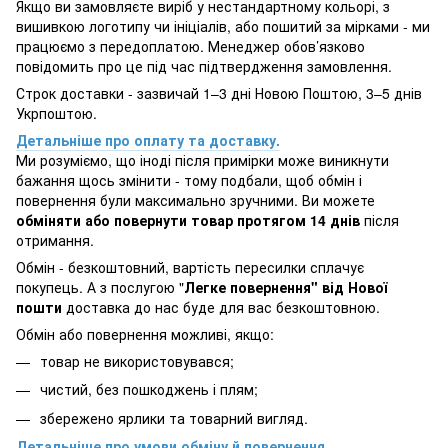
Якщо ви замовляєте виріб у нестандартному кольорі, з
вишивкою логотипу чи ініціалів, або пошитий за мірками - ми
працюємо з передоплатою. Менеджер обов’язково
повідомить про це під час підтвердження замовлення.
Строк доставки - зазвичай 1–3 дні Новою Поштою, 3–5 днів
Укрпоштою.
Детальніше про оплату та доставку.
Ми розуміємо, що іноді після примірки може виникнути
бажання щось змінити - тому подбали, щоб обмін і
повернення були максимально зручними. Ви можете
обміняти або повернути товар протягом 14 днів
після
отримання.
Обмін - безкоштовний, вартість пересилки сплачує
покупець. А з послугою "
Легке повернення" від Нової
пошти
доставка до нас буде для вас безкоштовною.
Обмін або повернення можливі, якщо:
товар не використовувався;
чистий, без пошкоджень і плям;
збережено ярлики та товарний вигляд.
Детальніше про умови обміну й повернення.