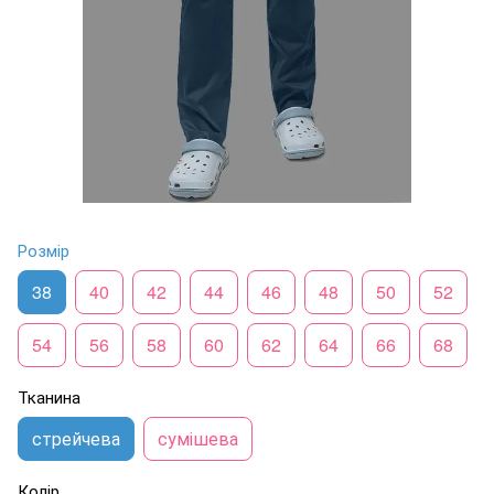
Розмір
38
40
42
44
46
48
50
52
54
56
58
60
62
64
66
68
Тканина
стрейчева
сумішева
Колір