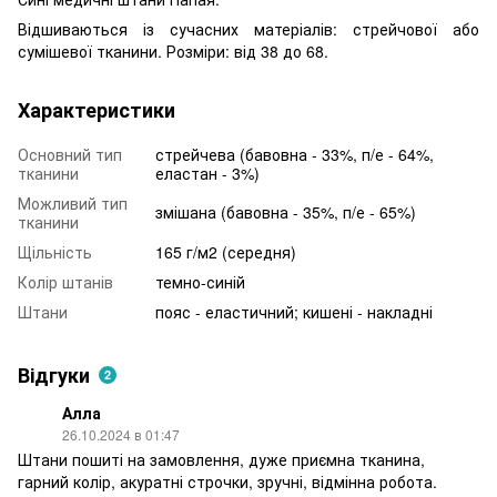
Відшиваються із сучасних матеріалів: стрейчової або
сумішевої тканини. Розміри: від 38 до 68.
Характеристики
Основний тип
стрейчева (бавовна - 33%, п/е - 64%,
тканини
еластан - 3%)
Можливий тип
змішана (бавовна - 35%, п/е - 65%)
тканини
Щільність
165 г/м2 (середня)
Колір штанів
темно-синій
Штани
пояс - еластичний; кишені - накладні
Відгуки
2
Алла
26.10.2024 в 01:47
Штани пошиті на замовлення, дуже приємна тканина,
гарний колір, акуратні строчки, зручні, відмінна робота.