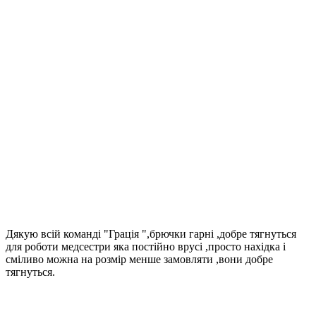
Дякую всій команді "Грація ",брючки гарні ,добре тягнуться
для роботи медсестри яка постійно врусі ,просто нахідка і
сміливо можна на розмір менше замовляти ,вони добре
тягнуться.