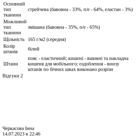
Основний
тип
стрейчева (бавовна - 33%, п/е - 64%, еластан - 3%)
тканини
Можливий
тип
змішана (бавовна - 35%, п/е - 65%)
тканини
Щільність
165 г/м2 (середня)
Колір
білий
штанів
пояс - еластичний; кишені - вшивні та накладна
Штани
кишеня для мобільного; оздоблення - внизу
штанів по бічних швах виконано розрізи
Відгуки
2
Черкасова Інна
14.07.2023 в 22:46