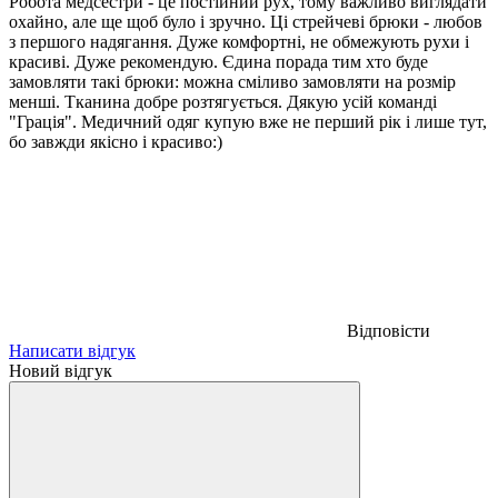
Робота медсестри - це постійний рух, тому важливо виглядати
охайно, але ще щоб було і зручно. Ці стрейчеві брюки - любов
з першого надягання. Дуже комфортні, не обмежують рухи і
красиві. Дуже рекомендую. Єдина порада тим хто буде
замовляти такі брюки: можна сміливо замовляти на розмір
менші. Тканина добре розтягується. Дякую усій команді
"Грація". Медичний одяг купую вже не перший рік і лише тут,
бо завжди якісно і красиво:)
Відповісти
Написати відгук
Новий відгук