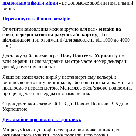
правильно знімати мірки
- це допоможе зробити правильний
вибір.
Переглянути таблицю розмірів
.
Оплатити замовлення можна зручно для вас -
онлайн на
сайті
,
передоплатою на рахунок або картку
, або
післяплатою
при отриманні (для замовлень від 1000 до 4000
грн).
Доставку здійснюємо через
Нову Пошту
та
Укрпошту
по
всій Україні. Після відправки ви отримаєте номер декларації
для відстеження посилки.
Якщо ви замовляєте виріб у нестандартному кольорі, з
вишивкою логотипу чи ініціалів, або пошитий за мірками - ми
працюємо з передоплатою. Менеджер обов’язково повідомить
про це під час підтвердження замовлення.
Строк доставки - зазвичай 1–3 дні Новою Поштою, 3–5 днів
Укрпоштою.
Детальніше про оплату та доставку.
Ми розуміємо, що іноді після примірки може виникнути
бажання щось змінити - тому подбали, щоб обмін і