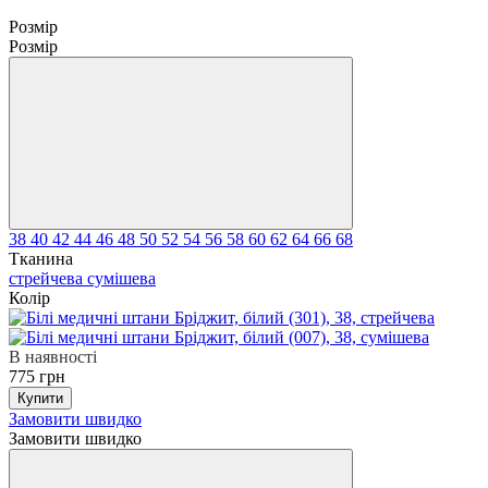
Розмір
Розмір
38
40
42
44
46
48
50
52
54
56
58
60
62
64
66
68
Тканина
стрейчева
сумішева
Колір
В наявності
775 грн
Купити
Замовити швидко
Замовити швидко