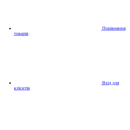
Порівняння
товарів
Вхід для
клієнтів