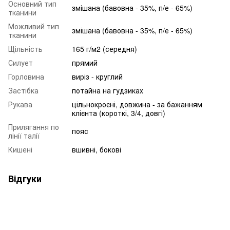
Основний тип
змішана (бавовна - 35%, п/е - 65%)
тканини
Можливий тип
змішана (бавовна - 35%, п/е - 65%)
тканини
Щільність
165 г/м2 (середня)
Силует
прямий
Горловина
виріз - круглий
Застібка
потайна на гудзиках
Рукава
цільнокроєні, довжина - за бажанням
клієнта (короткі, 3/4, довгі)
Прилягання по
пояс
лінії талії
Кишені
вшивні, бокові
Відгуки