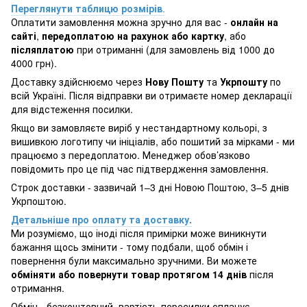
Переглянути таблицю розмірів
.
Оплатити замовлення можна зручно для вас -
онлайн на
сайті
,
передоплатою на рахунок або картку
, або
післяплатою
при отриманні (для замовлень від 1000 до
4000 грн).
Доставку здійснюємо через
Нову Пошту
та
Укрпошту
по
всій Україні. Після відправки ви отримаєте номер декларації
для відстеження посилки.
Якщо ви замовляєте виріб у нестандартному кольорі, з
вишивкою логотипу чи ініціалів, або пошитий за мірками - ми
працюємо з передоплатою. Менеджер обов’язково
повідомить про це під час підтвердження замовлення.
Строк доставки - зазвичай 1–3 дні Новою Поштою, 3–5 днів
Укрпоштою.
Детальніше про оплату та доставку.
Ми розуміємо, що іноді після примірки може виникнути
бажання щось змінити - тому подбали, щоб обмін і
повернення були максимально зручними. Ви можете
обміняти або повернути товар протягом 14 днів
після
отримання.
Обмін - безкоштовний, вартість пересилки сплачує