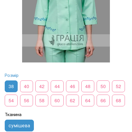
Розмір
38
40
42
44
46
48
50
52
54
56
58
60
62
64
66
68
Тканина
сумішева