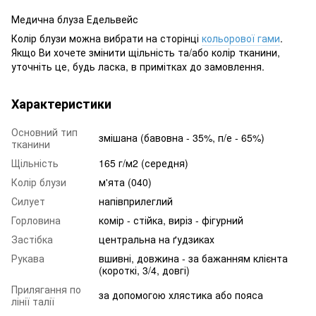
Медична блуза Едельвейс
Колір блузи можна вибрати на сторінці
кольорової гами
.
Якщо Ви хочете змінити щільність та/або колір тканини,
уточніть це, будь ласка, в примітках до замовлення.
Характеристики
Основний тип
змішана (бавовна - 35%, п/е - 65%)
тканини
Щільність
165 г/м2 (середня)
Колір блузи
м'ята (040)
Силует
напівприлеглий
Горловина
комір - стійка, виріз - фігурний
Застібка
центральна на ґудзиках
Рукава
вшивні, довжина - за бажанням клієнта
(короткі, 3/4, довгі)
Прилягання по
за допомогою хлястика або пояса
лінії талії