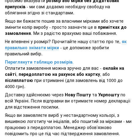
просимо вказувати
розмір або мірки без додаткових
припусків
- ми самі додаємо необхідну свободу на
облягання згідно зі стандартами.
Якщо ви бажаєте пошив за власними мірками або хочете
змінити колір виробу - просто зазначте це в
примітках до
замовлення
. Ми з радістю врахуємо ваші побажання.
Не впевнені у розмірі? Прочитайте нашу статтю про те,
як
правильно знімати мірки
- це допоможе зробити
правильний вибір.
Переглянути таблицю розмірів
.
Оплатити замовлення можна зручно для вас -
онлайн на
сайті
,
передоплатою на рахунок або картку
, або
післяплатою
при отриманні (для замовлень від 1000 до
4000 грн).
Доставку здійснюємо через
Нову Пошту
та
Укрпошту
по
всій Україні. Після відправки ви отримаєте номер декларації
для відстеження посилки.
Якщо ви замовляєте виріб у нестандартному кольорі, з
вишивкою логотипу чи ініціалів, або пошитий за мірками - ми
працюємо з передоплатою. Менеджер обов’язково
повідомить про це під час підтвердження замовлення.