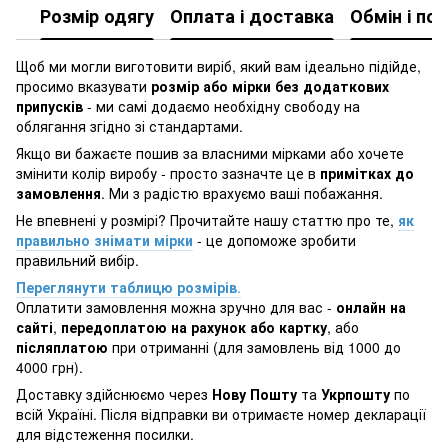
Розмір одягу
Оплата і доставка
Обмін і по
Щоб ми могли виготовити виріб, який вам ідеально підійде,
просимо вказувати
розмір або мірки без додаткових
припусків
- ми самі додаємо необхідну свободу на
облягання згідно зі стандартами.
Якщо ви бажаєте пошив за власними мірками або хочете
змінити колір виробу - просто зазначте це в
примітках до
замовлення
. Ми з радістю врахуємо ваші побажання.
Не впевнені у розмірі? Прочитайте нашу статтю про те,
як
правильно знімати мірки
- це допоможе зробити
правильний вибір.
Переглянути таблицю розмірів
.
Оплатити замовлення можна зручно для вас -
онлайн на
сайті
,
передоплатою на рахунок або картку
, або
післяплатою
при отриманні (для замовлень від 1000 до
4000 грн).
Доставку здійснюємо через
Нову Пошту
та
Укрпошту
по
всій Україні. Після відправки ви отримаєте номер декларації
для відстеження посилки.