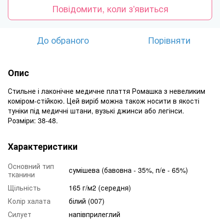
Повідомити, коли з'явиться
До обраного
Порівняти
Опис
Стильне і лаконічне медичне плаття Ромашка з невеликим
коміром-стійкою. Цей виріб можна також носити в якості
туніки під медичні штани, вузькі джинси або легінси.
Розміри: 38-48.
Характеристики
Основний тип
сумішева (бавовна - 35%, п/е - 65%)
тканини
Щільність
165 г/м2 (середня)
Колір халата
білий (007)
Силует
напівприлеглий