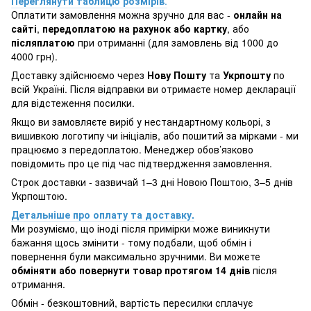
Переглянути таблицю розмірів
.
Оплатити замовлення можна зручно для вас -
онлайн на
сайті
,
передоплатою на рахунок або картку
, або
післяплатою
при отриманні (для замовлень від 1000 до
4000 грн).
Доставку здійснюємо через
Нову Пошту
та
Укрпошту
по
всій Україні. Після відправки ви отримаєте номер декларації
для відстеження посилки.
Якщо ви замовляєте виріб у нестандартному кольорі, з
вишивкою логотипу чи ініціалів, або пошитий за мірками - ми
працюємо з передоплатою. Менеджер обов’язково
повідомить про це під час підтвердження замовлення.
Строк доставки - зазвичай 1–3 дні Новою Поштою, 3–5 днів
Укрпоштою.
Детальніше про оплату та доставку.
Ми розуміємо, що іноді після примірки може виникнути
бажання щось змінити - тому подбали, щоб обмін і
повернення були максимально зручними. Ви можете
обміняти або повернути товар протягом 14 днів
після
отримання.
Обмін - безкоштовний, вартість пересилки сплачує