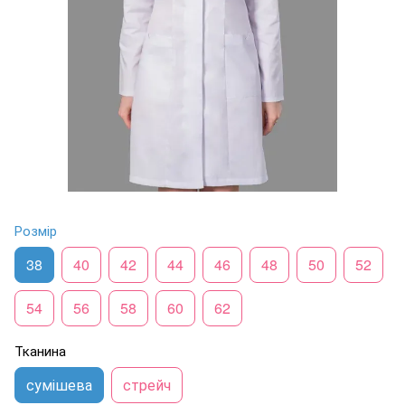
Розмір
38
40
42
44
46
48
50
52
54
56
58
60
62
Тканина
сумішева
стрейч