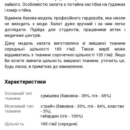
зайвого. Особливістю халата є потайна застібка на ґудзиках
і комір-стійка.
Відмінна базова модель професійного гардероба, яка ніколи
не виходить з моди. Халат дуже зручний і за ним легко
доглядати. Підійде для студентів, працівників аптек і
медичних центрів.
Дану модель халата виготовлено зі змішаної тканини
середньої щільності 165 г/м2. Також виріб може
відшиватись з тканини сорочечної щільності 135 г/м2. Якщо
Ви хочете змінити щільність змішаної тканини, уточніть це,
будь ласка, в примітках до замовлення.
Характеристики
Основний тип
сумішева (бавовна - 35%, п/е - 65%)
тканини
Можливий тип
стрейч (бавовна - 33%, п/е - 64%, еластан
тканини
- 3%),
габардин (п/е - 100%)
Щільність
165 г/м2 (середня)