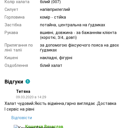
Колір халата
білий (007)
Силует
напівприлеглий
Горловина
комір - стійка
Застібка
потайна, центральна на ґудзиках
Рукава
вшивні, довжина - за бажанням клієнта
(короткі, 3/4, довгі)
Прилягання по
за допомогою фіксуючого пояса на двох
лінії талії
ґудзиках
Кишені
накладні, фігурні
Оздоблення
білий халат
Відгуки
1
Тетяна
09.03.2020 в 14:29
Халат чудовий.Якість відмінна,гарно виглядає .Доставка
І сервіс на рівні
Відповісти
Кошелєв Вячеслав