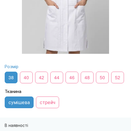
Розмір
38
40
42
44
46
48
50
52
Тканина
сумішева
стрейч
В наявності