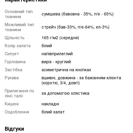
Основний тип
сумішева (бавовна - 35%, п/е - 65%)
тканини
Можливий тип
стрейч (бав-33%, п/е-64%, ел-3%)
тканини
Щільність
165 г/м2 (середня)
Колір халата
білий
Силует
напівприлеглий
Горловина
виріз - круглий
Застібка
асиметрична на кнопках
Рукава
вшивні, довжина - за бажанням клієнта
(короткі, 3/4, довгі)
Прилягання по
за допомогою хлястика
лінії талії
Кишені
накладні
Оздоблення
білий халат
Відгуки