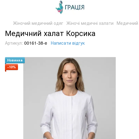
Жіночий медичний одяг
Жіночі медичні халати
Медичний 
Медичний халат Корсика
Артикул:
00161-38-e
Написати відгук
Новинка
−10%