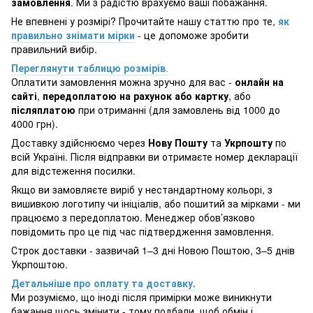
замовлення
. Ми з радістю врахуємо ваші побажання.
Не впевнені у розмірі? Прочитайте нашу статтю про те,
як
правильно знімати мірки
- це допоможе зробити
правильний вибір.
Переглянути таблицю розмірів
.
Оплатити замовлення можна зручно для вас -
онлайн на
сайті
,
передоплатою на рахунок або картку
, або
післяплатою
при отриманні (для замовлень від 1000 до
4000 грн).
Доставку здійснюємо через
Нову Пошту
та
Укрпошту
по
всій Україні. Після відправки ви отримаєте номер декларації
для відстеження посилки.
Якщо ви замовляєте виріб у нестандартному кольорі, з
вишивкою логотипу чи ініціалів, або пошитий за мірками - ми
працюємо з передоплатою. Менеджер обов’язково
повідомить про це під час підтвердження замовлення.
Строк доставки - зазвичай 1–3 дні Новою Поштою, 3–5 днів
Укрпоштою.
Детальніше про оплату та доставку.
Ми розуміємо, що іноді після примірки може виникнути
бажання щось змінити - тому подбали, щоб обмін і