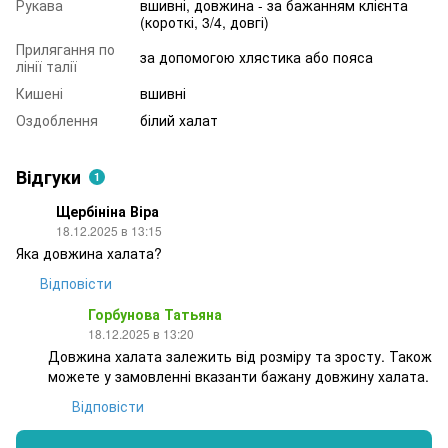
Рукава
вшивні, довжина - за бажанням клієнта
(короткі, 3/4, довгі)
Прилягання по
за допомогою хлястика або пояса
лінії талії
Кишені
вшивні
Оздоблення
білий халат
Відгуки
1
Щербініна Віра
18.12.2025 в 13:15
Яка довжина халата?
Відповісти
Горбунова Татьяна
18.12.2025 в 13:20
Довжина халата залежить від розміру та зросту. Також
можете у замовленні вказанти бажану довжину халата.
Відповісти