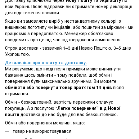
Доставку здійснюємо через
Нову Пошту
та
Укрпошту
по
всій Україні. Після відправки ви отримаєте номер декларації
для відстеження посилки.
Якщо ви замовляєте виріб у нестандартному кольорі, з
вишивкою логотипу чи ініціалів, або пошитий за мірками - ми
працюємо з передоплатою. Менеджер обов’язково
повідомить про це під час підтвердження замовлення.
Строк доставки - зазвичай 1–3 дні Новою Поштою, 3–5 днів
Укрпоштою.
Детальніше про оплату та доставку.
Ми розуміємо, що іноді після примірки може виникнути
бажання щось змінити - тому подбали, щоб обмін і
повернення були максимально зручними. Ви можете
обміняти або повернути товар протягом 14 днів
після
отримання.
Обмін - безкоштовний, вартість пересилки сплачує
покупець. А з послугою "
Легке повернення" від Нової
пошти
доставка до нас буде для вас безкоштовною.
Обмін або повернення можливі, якщо:
товар не використовувався;