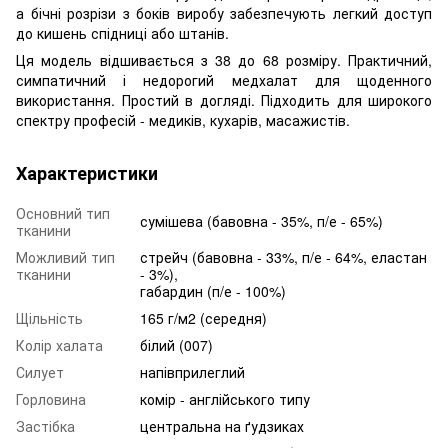
а бічні розрізи з боків виробу забезпечують легкий доступ
до кишень спідниці або штанів.
Ця модель відшивається з 38 до 68 розміру. Практичний,
симпатичний і недорогий медхалат для щоденного
використання. Простий в догляді. Підходить для широкого
спектру професій - медиків, кухарів, масажистів.
Характеристики
Основний тип
сумішева (бавовна - 35%, п/е - 65%)
тканини
Можливий тип
стрейч (бавовна - 33%, п/е - 64%, еластан
тканини
- 3%),
габардин (п/е - 100%)
Щільність
165 г/м2 (середня)
Колір халата
білий (007)
Силует
напівприлеглий
Горловина
комір - англійського типу
Застібка
центральна на ґудзиках