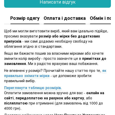
Написати відгук
Розмір одягу
Оплата і доставка
Обмін і по
Щоб ми могли виготовити виріб, який вам ідеально підійде,
просимо вказувати
розмір або мірки без додаткових
припусків
- ми самі додаємо необхідну свободу на
облягання згідно зі стандартами.
Якщо ви бажаєте пошив за власними мірками або хочете
змінити колір виробу - просто зазначте це в
примітках до
замовлення
. Ми з радістю врахуємо ваші побажання.
Не впевнені у розмірі? Прочитайте нашу статтю про те,
як
правильно знімати мірки
- це допоможе зробити
правильний вибір.
Переглянути таблицю розмірів
.
Оплатити замовлення можна зручно для вас -
онлайн на
сайті
,
передоплатою на рахунок або картку
, або
післяплатою
при отриманні (для замовлень від 1000 до
4000 грн).