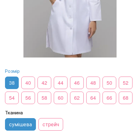
Розмір
38
40
42
44
46
48
50
52
54
56
58
60
62
64
66
68
Тканина
сумішева
стрейч