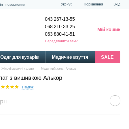
Порівняння
Укр
Рус
Вхід
ін і повернення
043 267-13-55
068 210-33-25
Мій кошик
063 880-41-51
Передзвонити вам?
Одяг для кухарів
Медичне взуття
SALE
Жіночі медичні халати
Медичний халат Алькор
лат з вишивкою Алькор
1 відгук
грн