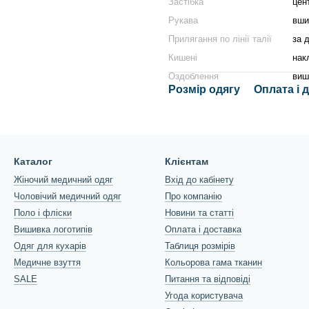
Застібка
цен
Рукава
вши
Прилягання по лінії талії
за 
Кишені
нак
Оздоблення
виш
Розмір одягу
Оплата і 
Каталог
Клієнтам
Жіночий медичний одяг
Вхід до кабінету
Чоловічий медичний одяг
Про компанію
Поло і фліски
Новини та статті
Вишивка логотипів
Оплата і доставка
Одяг для кухарів
Таблиця розмірів
Медичне взуття
Кольорова гама тканин
SALE
Питання та відповіді
Угода користувача