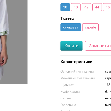
38
40
42
44
46
Тканина
сумішева
стрейч
Купити
Замовити
Характеристики
Основний тип тканини
сум
Можливий тип тканини
стр
Щільність
165
Колір халата
біли
Силует
нап
Горловина
вирі