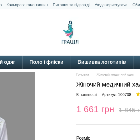
в
Кольорова гама тканин
Питання та відповіді
Угода користувача
Обм
й одяг
Поло і фліски
Вишивка логотипів
Головна
Жіночий медичний одяг
Жіночий медичний ха
В наявності
Артикул: 100738
1 661 грн
1 845 
Розмір