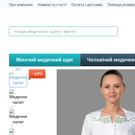
Перейти до основного контенту
Про компанію
Новини та статті
Оплата і доставка
Таблиця розмірі
Контакти
Відгуки
Жіночий медичний одяг
Чоловічий медични
−10%