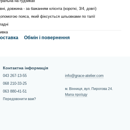
тральна на ґудзиках
вні, довжина - за бажанням клієнта (короткі, 3/4, довгі)
допомогою пояса, який фіксується шльовками по талії
ладні
ивка
доставка
Обмін і повернення
Контактна інформація
043 267-13-55
info@grace-atelier.com
068 210-33-25
м. Вінниця, вул. Пирогова 24.
063 880-41-51
Мапа проїзду
Передзвонити вам?